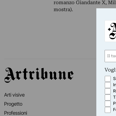
romanzo Giandante X, Mili
mostra).
Nom
(Obbli
Nome
Vogl
Artribune
S
I
R
Arti visive
T
P
Progetto
F
Professioni