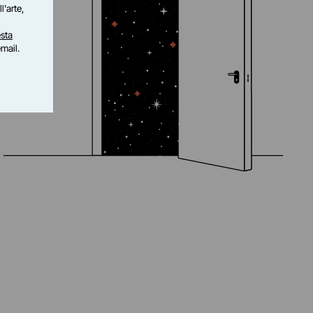
l'arte,
sta
email.