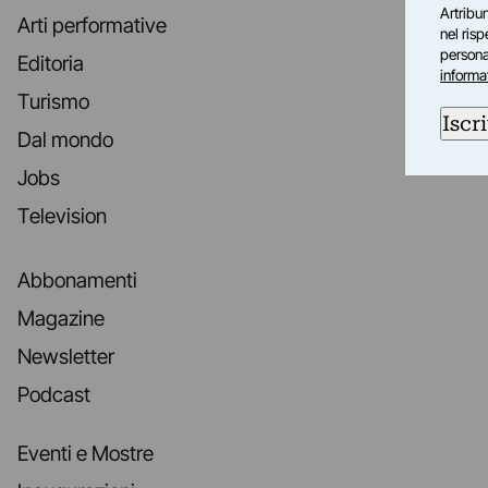
Artribun
Arti performative
nel ris
personal
Editoria
informa
Turismo
Iscri
Dal mondo
Jobs
Television
Abbonamenti
Magazine
Newsletter
Podcast
Eventi e Mostre