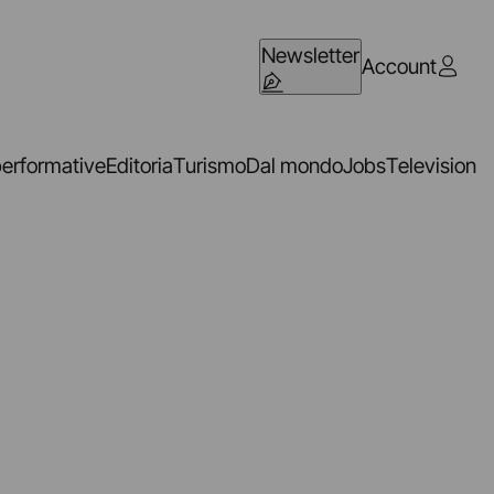
Newsletter
Account
performative
Editoria
Turismo
Dal mondo
Jobs
Television