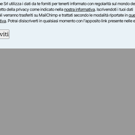
e Srl utilizza i dati da te forniti per tenerti informato con regolarità sul mondo del
petto della privacy come indicato nella
nostra informativa
. Iscrivendoti i tuoi dati
i verranno trasferiti su MailChimp e trattati secondo le modalità riportate in
que
tiva
. Potrai disiscriverti in qualsiasi momento con l'apposito link presente nelle 
viti