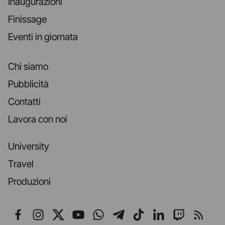
Inaugurazioni
Finissage
Eventi in giornata
Chi siamo
Pubblicità
Contatti
Lavora con noi
University
Travel
Produzioni
Seguici su Facebook
Seguici su Instagram
Seguici su X
Seguici su YouTube
Seguici su WhatsApp
Seguici su Telegr
Seguici su TikT
Seguici su L
Seguici 
Segui