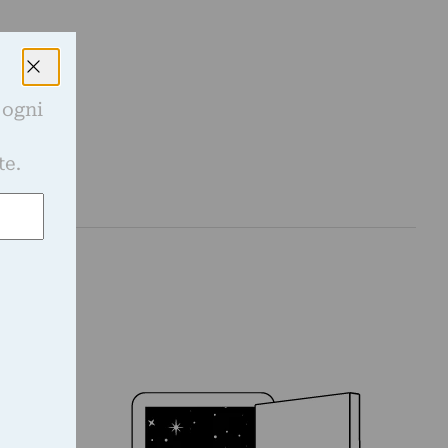
 ogni
e
te.