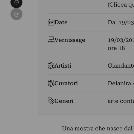
Condividi su WhatsApp
(Clicca q
Condividi su Email
Date
Dal
19/03
Vernissage
19/03/20
ore 18
Artisti
Giandant
Curatori
Deianira
Generi
arte con
Una mostra che nasce dal 