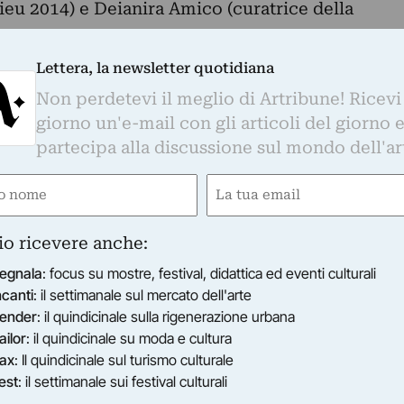
eu 2014) e Deianira Amico (curatrice della
Lettera, la newsletter quotidiana
Non perdetevi il meglio di Artribune! Ricevi
giorno un'e-mail con gli articoli del giorno 
partecipa alla discussione sul mondo dell'ar
e
Email
gatorio)
(Obbligatorio)
io ricevere anche:
egnala
: focus su mostre, festival, didattica ed eventi culturali
ncanti
: il settimanale sul mercato dell'arte
ender
: il quindicinale sulla rigenerazione urbana
ailor
: il quindicinale su moda e cultura
ax
: Il quindicinale sul turismo culturale
est
: il settimanale sui festival culturali