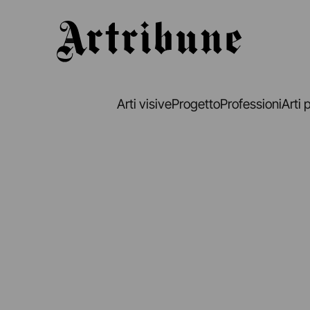
Artribune
Arti visive
Progetto
Professioni
Arti 