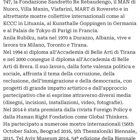
747, la Fondazione Sandretto Re Rebaudengo, il MAN di
Nuoro, Villa Manin, Viafarini, MART di Rovereto e in
altrettante mostre collettive internazionali come al
KCCC in Lituania, al Kunsthalle Goppingen in Germania
e al Palais de Tokyo di Parigi in Francia.
Anila Rubiku, nata nel 1970 a Durazzo, Albania, vive e
lavora tra Milano, Toronto e Tirana.
Nel 1994 si diploma all’Accademia di Belle Arti di Tirana
e nel 2000 consegue il diploma all’Accademia di Belle
Arti di Brera. Il suo lavoro, dalla forte valenza politica e
sociale, affronta il tema della corruzione, della
reclusione, dell’immigrazione e della democrazia, con
progetti di grande impatto artistico e dall’approccio
partecipativo che si esprime attraverso diversi media
(disegni, incisioni, installazioni, video, fotografie).
Nel 2014 è stata premiata dalla rivista Foreign Policy e
dalla Human Right Fondation come Global Thinkers.
Ha partecipato a numerose mostre internazionali (56th
October Salon, Beograd 2016, 5th Thessaloniki Biennale,
2015, Tel Aviv Museum 2014, 54ª edizione della Biennale