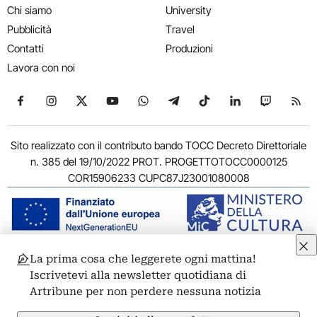
Chi siamo
University
Pubblicità
Travel
Contatti
Produzioni
Lavora con noi
Seguici su Facebook
Seguici su Instagram
Seguici su X
Seguici su YouTube
Seguici su WhatsApp
Seguici su Telegram
Seguici su TikTok
Seguici su Link
Seguici su
Segui
Sito realizzato con il contributo bando TOCC Decreto Direttoriale
n. 385 del 19/10/2022 PROT. PROGETTOTOCC0000125
COR15906233 CUPC87J23001080008
La prima cosa che leggerete ogni mattina!
© 2011-2026 ARTRIBUNE srl – Corso Vittorio Emanuele II, 287 –
Iscrivetevi alla newsletter quotidiana di
00186 Roma - P.I. 11381581005
Artribune per non perdere nessuna notizia
Privacy: Responsabile della protezione dei dati personali
ARTRIBUNE srl – Corso Vittorio Emanuele II, 287 – 00186 Roma