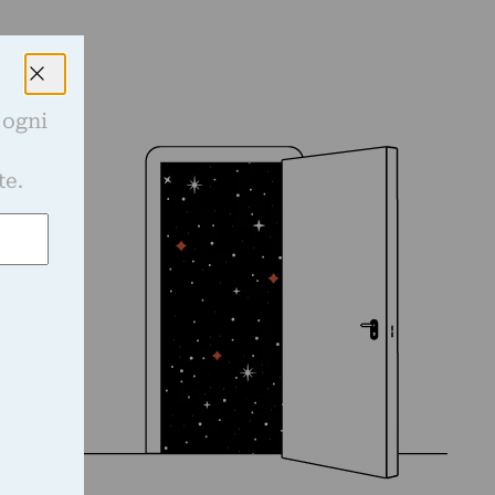
 ogni
e
te.