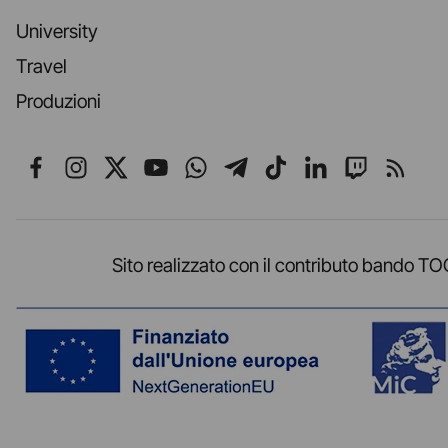
University
Travel
Produzioni
Seguici su Facebook
Seguici su Instagram
Seguici su X
Seguici su YouTube
Seguici su WhatsApp
Seguici su Telegr
Seguici su TikT
Seguici su L
Seguici 
Segui
Sito realizzato con il contributo band