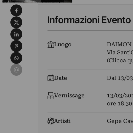
Condividi su Facebook
Informazioni Evento
Condividi su X
Condividi su LinkedIn
Condividi su Pinterest
Luogo
DAIMON 
Via Sant'O
Condividi su WhatsApp
(Clicca q
Condividi su Email
Date
Dal
13/03
Vernissage
13/03/20
ore 18,30
Artisti
Gepe Cav