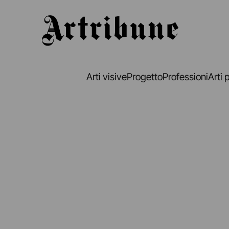
Artribune
Arti visive
Progetto
Professioni
Arti 