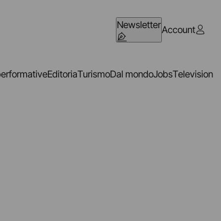
Newsletter
Account
performative
Editoria
Turismo
Dal mondo
Jobs
Television