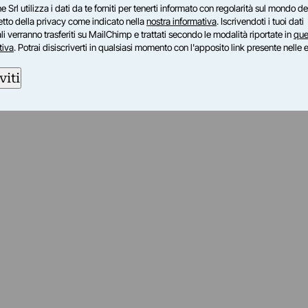
e Srl utilizza i dati da te forniti per tenerti informato con regolarità sul mondo del
petto della privacy come indicato nella
nostra informativa
. Iscrivendoti i tuoi dati
i verranno trasferiti su MailChimp e trattati secondo le modalità riportate in
que
tiva
. Potrai disiscriverti in qualsiasi momento con l'apposito link presente nelle 
viti