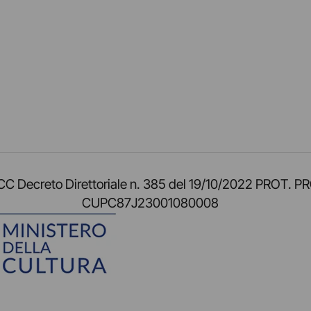
am
ok
inkedIn
su Twitch
ci su Rss
o TOCC Decreto Direttoriale n. 385 del 19/10/2022 
CUPC87J23001080008