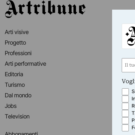
Artribune
Arti visive
Progetto
Professioni
Nom
Arti performative
(Obbli
Editoria
Nome
Vogl
Turismo
S
Dal mondo
I
Jobs
R
T
Television
P
F
Abbonamenti