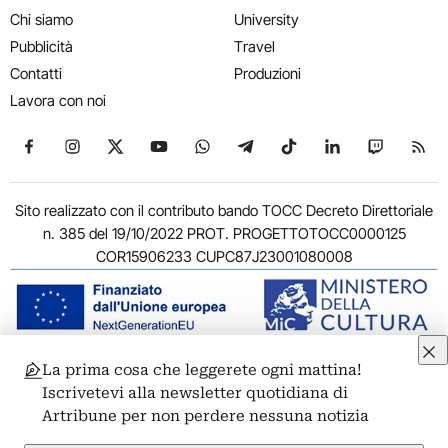
Chi siamo
University
Pubblicità
Travel
Contatti
Produzioni
Lavora con noi
Seguici su Facebook
Seguici su Instagram
Seguici su X
Seguici su YouTube
Seguici su WhatsApp
Seguici su Telegram
Seguici su TikTok
Seguici su Link
Seguici su
Segui
Sito realizzato con il contributo bando TOCC Decreto Direttoriale
n. 385 del 19/10/2022 PROT. PROGETTOTOCC0000125
COR15906233 CUPC87J23001080008
La prima cosa che leggerete ogni mattina!
© 2011-2026 ARTRIBUNE srl – Corso Vittorio Emanuele II, 287 –
Iscrivetevi alla newsletter quotidiana di
00186 Roma - P.I. 11381581005
Artribune per non perdere nessuna notizia
Privacy: Responsabile della protezione dei dati personali
ARTRIBUNE srl – Corso Vittorio Emanuele II, 287 – 00186 Roma