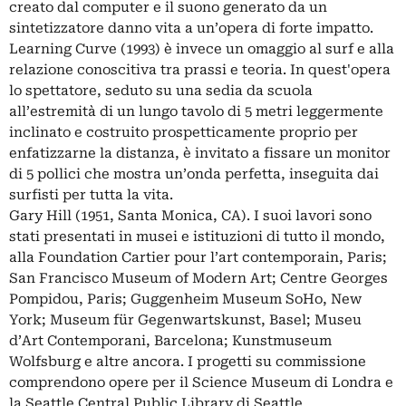
creato dal computer e il suono generato da un
sintetizzatore danno vita a un’opera di forte impatto.
Learning Curve (1993) è invece un omaggio al surf e alla
relazione conoscitiva tra prassi e teoria. In quest'opera
lo spettatore, seduto su una sedia da scuola
all’estremità di un lungo tavolo di 5 metri leggermente
inclinato e costruito prospetticamente proprio per
enfatizzarne la distanza, è invitato a fissare un monitor
di 5 pollici che mostra un’onda perfetta, inseguita dai
surfisti per tutta la vita.
Gary Hill (1951, Santa Monica, CA). I suoi lavori sono
stati presentati in musei e istituzioni di tutto il mondo,
alla Foundation Cartier pour l’art contemporain, Paris;
San Francisco Museum of Modern Art; Centre Georges
Pompidou, Paris; Guggenheim Museum SoHo, New
York; Museum für Gegenwartskunst, Basel; Museu
d’Art Contemporani, Barcelona; Kunstmuseum
Wolfsburg e altre ancora. I progetti su commissione
comprendono opere per il Science Museum di Londra e
la Seattle Central Public Library di Seattle,