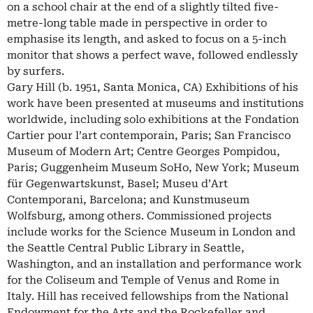
on a school chair at the end of a slightly tilted five-
metre-long table made in perspective in order to
emphasise its length, and asked to focus on a 5-inch
monitor that shows a perfect wave, followed endlessly
by surfers.
Gary Hill (b. 1951, Santa Monica, CA) Exhibitions of his
work have been presented at museums and institutions
worldwide, including solo exhibitions at the Fondation
Cartier pour l’art contemporain, Paris; San Francisco
Museum of Modern Art; Centre Georges Pompidou,
Paris; Guggenheim Museum SoHo, New York; Museum
für Gegenwartskunst, Basel; Museu d’Art
Contemporani, Barcelona; and Kunstmuseum
Wolfsburg, among others. Commissioned projects
include works for the Science Museum in London and
the Seattle Central Public Library in Seattle,
Washington, and an installation and performance work
for the Coliseum and Temple of Venus and Rome in
Italy. Hill has received fellowships from the National
Endowment for the Arts and the Rockefeller and