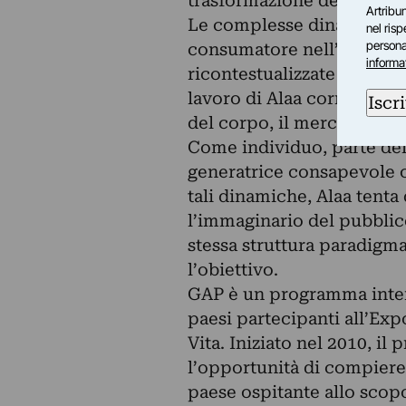
trasformazione dei loro m
Artribun
Le complesse dinamiche rel
nel ris
personal
consumatore nell’industri
informa
ricontestualizzate negli spa
lavoro di Alaa corrispondo
Iscri
del corpo, il mercato inte
Come individuo, parte del
generatrice consapevole
tali dinamiche, Alaa tenta 
l’immaginario del pubblico
stessa struttura paradigm
l’obiettivo.
GAP è un programma interna
paesi partecipanti all’Exp
Vita. Iniziato nel 2010, il 
l’opportunità di compiere
paese ospitante allo scopo