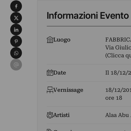
Condividi su Facebook
Informazioni Evento
Condividi su X
Condividi su LinkedIn
Condividi su Pinterest
Luogo
FABBRIC
Via Giuli
Condividi su WhatsApp
(Clicca q
Condividi su Email
Date
Il
18/12/
Vernissage
18/12/20
ore 18
Artisti
Alaa Abu