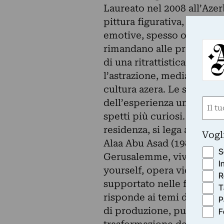
Laureato nel 2008 all’Azer
pittura figurativa, Ramal 
emotive, spesso oscure, vi
rimandano alle pratiche e
di una ritrattistica sperime
l’astrazione, mediante la q
cultura azera. Le sue comp
Nom
dell’esperienza umana osse
spetti più curiosi. On edg
(Obbli
Nome
residenza, si lega a questa 
Vogl
Alaa Abu Asad (1989), l’ar
S
Gerusalemme, vive e lavo
I
yourself, opera video e bo
R
supportato nelle fasi di r
T
risponde ai temi di Expo a
P
di produzione, pubblicità,
F