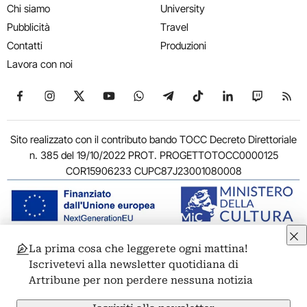
Chi siamo
University
Pubblicità
Travel
Contatti
Produzioni
Lavora con noi
Seguici su Facebook
Seguici su Instagram
Seguici su X
Seguici su YouTube
Seguici su WhatsApp
Seguici su Telegram
Seguici su TikTok
Seguici su Link
Seguici su
Segui
Sito realizzato con il contributo bando TOCC Decreto Direttoriale
n. 385 del 19/10/2022 PROT. PROGETTOTOCC0000125
COR15906233 CUPC87J23001080008
La prima cosa che leggerete ogni mattina!
© 2011-2026 ARTRIBUNE srl – Corso Vittorio Emanuele II, 287 –
Iscrivetevi alla newsletter quotidiana di
00186 Roma - P.I. 11381581005
Artribune per non perdere nessuna notizia
Privacy: Responsabile della protezione dei dati personali
ARTRIBUNE srl – Corso Vittorio Emanuele II, 287 – 00186 Roma