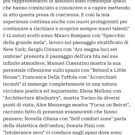
più rappresentativi in assoluto sono comunque quelli
che hanno cominciato a conoscere e a capire mettendo
in atto questa presa di coscienza. E così la mia
esperienza continua anche con nuovi protagonisti per
continuare a rischiare e scoprire sempre nuovi talenti"
I 12 autori scelti sono: Mauro Bompani con "Specchio
della grande mela", lavoro sul paesaggio stratificato di
New York; Sergio Corsaro con "Ars magna luci set
umbrae" presenta il paesaggio dell’ora blu nel sue
infinite atmosfere; Manuel Cosentino mostra la sua
personale riflessione sullo spazio con "Behind a Little
House"; Francesca Della Toffola con "Accerchiati
incanti" si immerge completamente in una natura
circolare poetica ed inquietante; Elena Melloni con
"Architecture &Industry", mostra Torino da diversi
punti di vista; Alex Mezzenga mostra "Focus on Beirut",
racconto fatto di presenze evanescenti che fanno
pensare; Novella Oliana con "Self comfort zone" parla
della dialettica dell’ombra; Donata Pizzi con
"Intolerance zero" ci conduce negli spazi dove sono