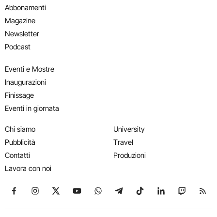
Abbonamenti
Magazine
Newsletter
Podcast
Eventi e Mostre
Inaugurazioni
Finissage
Eventi in giornata
Chi siamo
University
Pubblicità
Travel
Contatti
Produzioni
Lavora con noi
Seguici su Facebook
Seguici su Instagram
Seguici su X
Seguici su YouTube
Seguici su WhatsApp
Seguici su Telegram
Seguici su TikTok
Seguici su Link
Seguici su
Segui