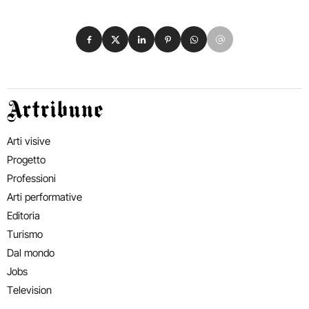
Condividi su Facebook
Condividi su X
Condividi su LinkedIn
Condividi su Pinterest
Condividi su WhatsApp
Condividi su Email
Artribune
Arti visive
Progetto
Professioni
Arti performative
Editoria
Turismo
Dal mondo
Jobs
Television