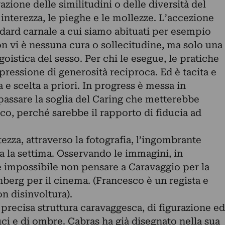
azione delle similitudini o delle diversità del
 interezza, le pieghe e le mollezze. L’accezione
ndard carnale a cui siamo abituati per esempio
n vi è nessuna cura o sollecitudine, ma solo una
oistica del sesso. Per chi le esegue, le pratiche
essione di generosità reciproca. Ed è tacita e
 e scelta a priori. In progress è messa in
passare la soglia del Caring che metterebbe
o, perché sarebbe il rapporto di fiducia ad
ezza, attraverso la fotografia, l’ingombrante
a la settima. Osservando le immagini, in
 è impossibile non pensare a Caravaggio per la
nberg per il cinema. (Francesco è un regista e
on disinvoltura).
recisa struttura caravaggesca, di figurazione ed
luci e di ombre. Cabras ha già disegnato nella sua