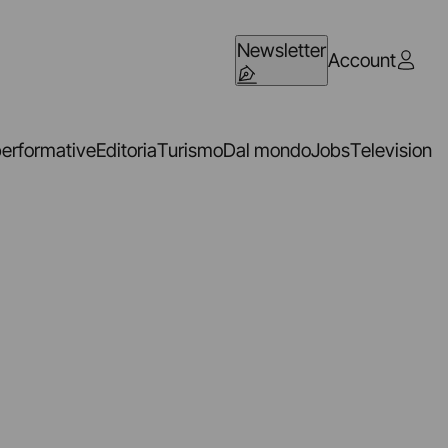
Newsletter
Account
performative
Editoria
Turismo
Dal mondo
Jobs
Television