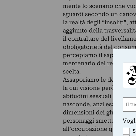
mente lo scenario che vuole
sguardi secondo un canova
la realtà degli “insoliti”, 
aggiunto della trasversalit
il contraltare del livella
obbligatorietà del consumo 
percepiamo il sapore paso
mercenario del reclutamento
scelta.
Assaporiamo le devianze 
la cui visione però ci per
abitudini sessuali degli e
Nom
nasconde, anzi esalta, le i
(Obbli
dimensioni dei glutei e no
Nome
Vogl
personaggi smettere gli a
all’occupazione quotidian
S