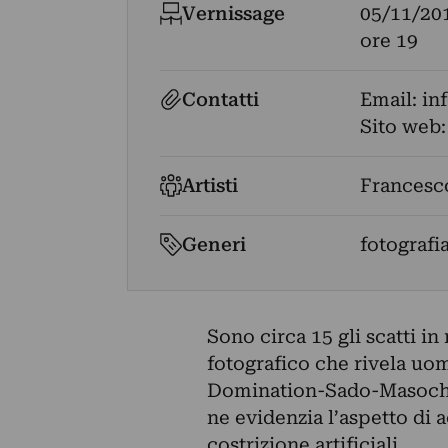
Vernissage
05/11/20
ore 19
Contatti
Email:
in
Sito web
Artisti
Francesc
Generi
fotografi
Sono circa 15 gli scatti in
fotografico che rivela uo
Domination-Sado-Masochism
ne evidenzia l’aspetto di 
costrizione artificiali.