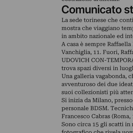
Comunicato s
La sede torinese che conti
mostra che viaggiano tempo
in ambito nazionale ed int
A casa è sempre Raffaella 
Vanchiglia, 11. Fuori, Ra
UDOVICH CON-TEMPORARY AR
trova spazi diversi in luog
Una galleria vagabonda, c
avventuroso dei due ideator
suoi collezionisti più atten
Si inizia da Milano, presso
personale BDSM. Tecniche 
Francesco Cabras (Roma, 
Sono circa 15 gli scatti in
fotografico che rivela uo