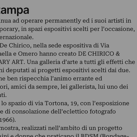
tampa
nua ad operare permanently ed i suoi artisti in
rary, in spazi espositivi scelti per l’occasione,
ernazionale.
De Chirico, nella sede espositiva di Via
ffaella e Omero hanno creato DE CHIRICO &
T. Una galleria d’arte a tutti gli effetti che
hi deputati ai progetti espositivi scelti dai due.
he ben rispecchia l’animo errante ed
i, amici da sempre, lei gallerista, lui uno dei
ti.
 lo spazio di via Tortona, 19, con l’esposizione
di consolazione dell’eclettico fotografo
1966).
 mostra, realizzati nell’ambito di un progetto
mini e donne che praticano il BDSM (Bondage-