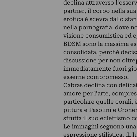
declina attraverso l’osserv
partner, il corpo nella sua
erotica è scevra dallo sta
nella pornografia, dove no
visione consumistica ed eg
BDSM sono la massima espr
consolidata, perché decisa
discussione per non oltre
immediatamente fuori gioc
esserne compromesso.
Cabras declina con delicat
amore per l’arte, compres
particolare quelle corali,
pittura e Pasolini e Crone
sfrutta il suo eclettismo c
Le immagini seguono una p
espressione stilistica, di 