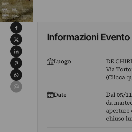
Condividi su Facebook
Informazioni Evento
Condividi su X
Condividi su LinkedIn
Condividi su Pinterest
Luogo
DE CHIR
Via Torton
Condividi su WhatsApp
(Clicca q
Condividi su Email
Date
Dal
05/11
da marted
aperture 
chiuso lu