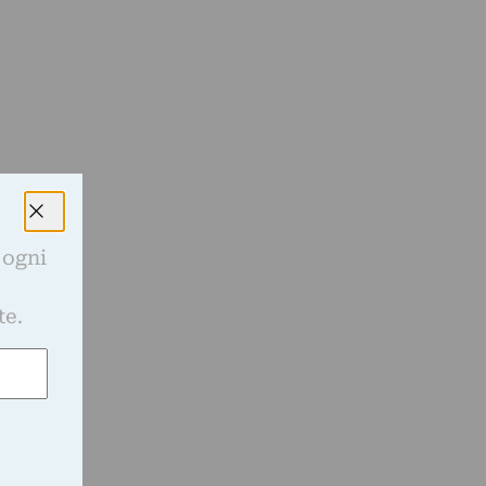
 ogni
e
te.