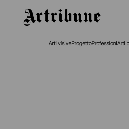
Artribune
Arti visive
Progetto
Professioni
Arti 