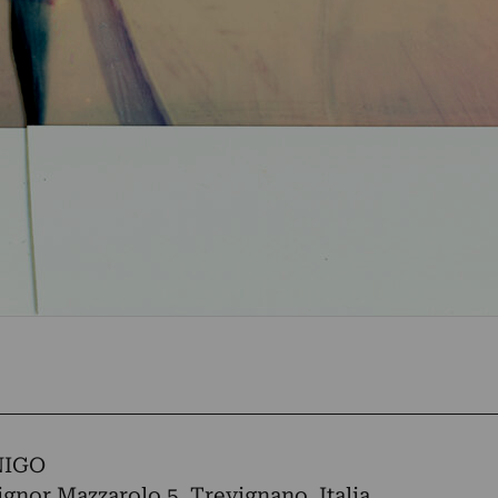
NIGO
gnor Mazzarolo 5, Trevignano, Italia