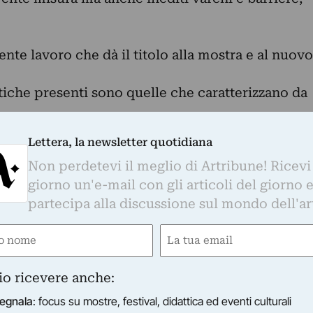
ente lavoro che dà il titolo alla mostra e al nuovo
tiche presenti sono quelle che caratterizzano da
rso l’utilizzo dell’autoscatto, lo scorrere del
Lettera, la newsletter quotidiana
, la
Non perdetevi il meglio di Artribune! Ricevi
e si fa universale, il rapporto con la natura, con
giorno un'e-mail con gli articoli del giorno 
partecipa alla discussione sul mondo dell'ar
dano, il dare forma visibile a ciò che nella norma
e
Email
 si potranno vedere: “Apparizioni per testardi
ired)
(Required)
io ricevere anche:
“Accerchiati Incanti” (2010-2017) accompagnati
egnala
: focus su mostre, festival, didattica ed eventi culturali