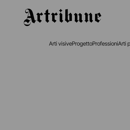
Artribune
Arti visive
Progetto
Professioni
Arti 