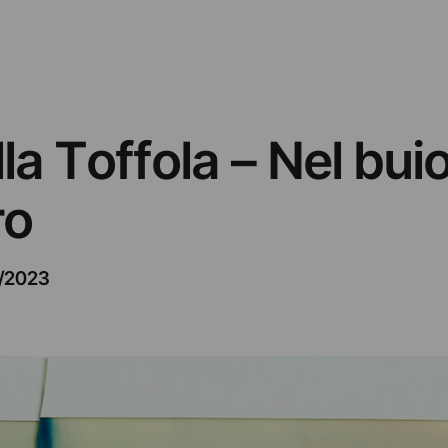
a Toffola – Nel bui
ro
1/2023