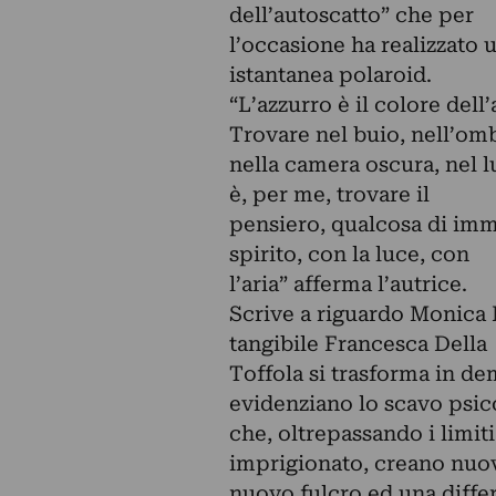
dell’autoscatto” che per
l’occasione ha realizzato u
istantanea polaroid.
“L’azzurro è il colore dell
Trovare nel buio, nell’omb
nella camera oscura, nel l
è, per me, trovare il
pensiero, qualcosa di imma
spirito, con la luce, con
l’aria” afferma l’autrice.
Scrive a riguardo Monica M
tangibile Francesca Della
Toffola si trasforma in de
evidenziano lo scavo psic
che, oltrepassando i limiti
imprigionato, creano nuovi
nuovo fulcro ed una differ