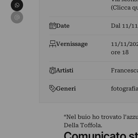
Condividi su WhatsApp
(Clicca q
Condividi su Email
Date
Dal
11/11
Vernissage
11/11/20
ore 18
Artisti
Francesca
Generi
fotografi
“Nel buio ho trovato l’azz
Della Toffola.
Comunicato s