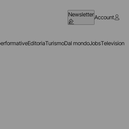
Newsletter
Account
performative
Editoria
Turismo
Dal mondo
Jobs
Television