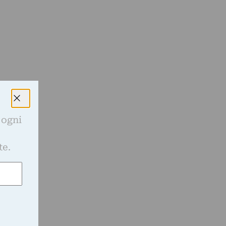
 ogni
e
te.