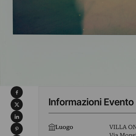
Condividi su Facebook
Informazioni Evento
Condividi su X
Condividi su LinkedIn
Condividi su Pinterest
Luogo
VILLA O
Via Monsi