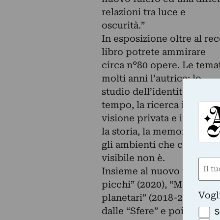
relazioni tra luce e
oscurità.”
In esposizione oltre al rec
libro potrete ammirare
circa n°80 opere. Le tema
molti anni l’autrice: lo
studio dell’identità attrave
tempo, la ricerca interiore
visione privata e intima ch
la storia, la memoria e
gli ambienti che ci circon
visibile non è.
Nom
Insieme al nuovo progetto
(Requ
picchi” (2020), “Mondi
First
Vogl
planetari” (2018-2019) e 
dalle “Sfere” e poi
S