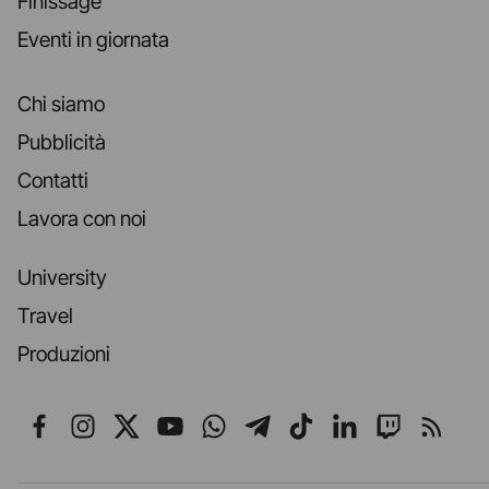
Finissage
Eventi in giornata
Chi siamo
Pubblicità
Contatti
Lavora con noi
University
Travel
Produzioni
Seguici su Facebook
Seguici su Instagram
Seguici su X
Seguici su YouTube
Seguici su WhatsApp
Seguici su Telegr
Seguici su TikT
Seguici su L
Seguici 
Segui