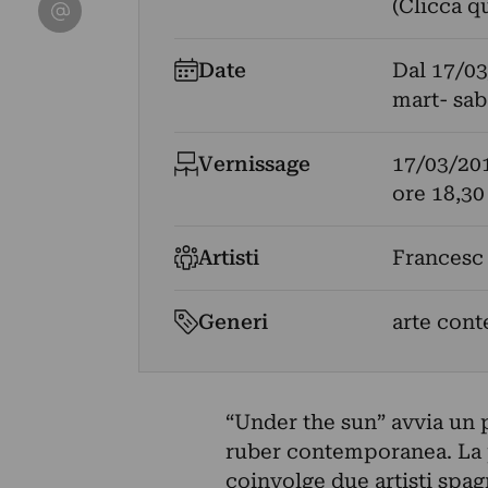
Condividi su Email
(Clicca q
Date
Dal
17/03
mart- sab
Vernissage
17/03/20
ore 18,30
Artisti
Francesc
Generi
arte con
“Under the sun” avvia un p
ruber contemporanea. La 
coinvolge due artisti spag