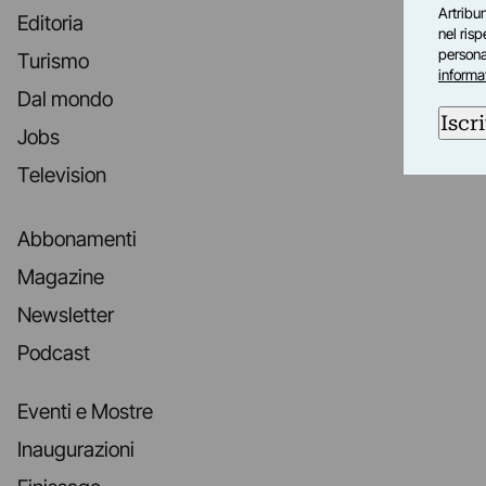
Artribun
Editoria
nel ris
personal
Turismo
informa
Dal mondo
Iscri
Jobs
Television
Abbonamenti
Magazine
Newsletter
Podcast
Eventi e Mostre
Inaugurazioni