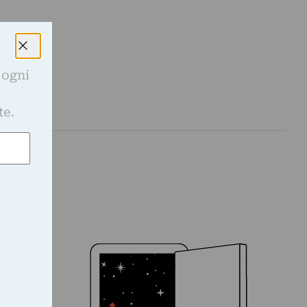
 ogni
e
te.