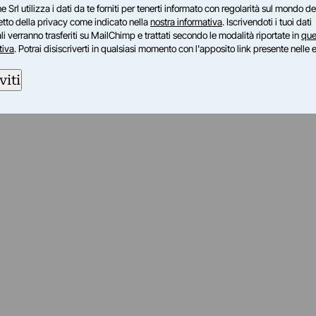
e Srl utilizza i dati da te forniti per tenerti informato con regolarità sul mondo del
petto della privacy come indicato nella
nostra informativa
. Iscrivendoti i tuoi dati
i verranno trasferiti su MailChimp e trattati secondo le modalità riportate in
que
tiva
. Potrai disiscriverti in qualsiasi momento con l'apposito link presente nelle 
viti