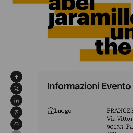
Condividi su Facebook
Informazioni Evento
Condividi su X
Condividi su LinkedIn
Condividi su Pinterest
Luogo
FRANCE
Via Vitto
Condividi su WhatsApp
90133, Pa