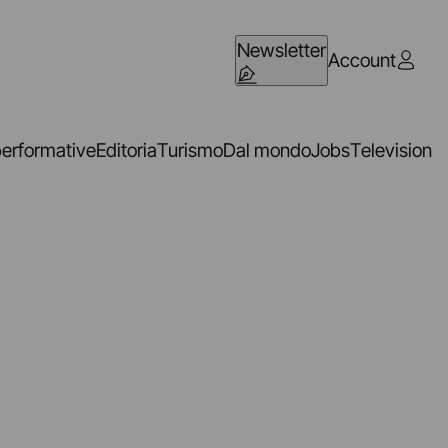
Newsletter
Account
performative
Editoria
Turismo
Dal mondo
Jobs
Television