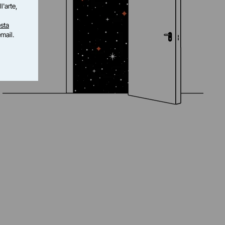
l'arte,
sta
email.