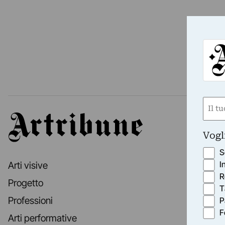
Nom
Artribune
(Obbli
Nome
Vogl
S
I
Arti visive
R
Progetto
T
Professioni
P
F
Arti performative