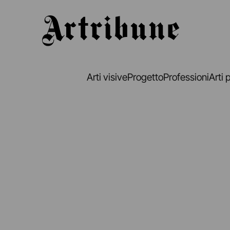
Artribune
Arti visive
Progetto
Professioni
Arti 