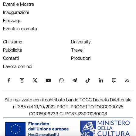
Eventi e Mostre
Inaugurazioni
Finissage
Eventi in giornata
Chi siamo
University
Pubblicità
Travel
Contatti
Produzioni
Lavora con noi
Seguici su Facebook
Seguici su Instagram
Seguici su X
Seguici su YouTube
Seguici su WhatsApp
Seguici su Telegram
Seguici su TikTok
Seguici su Link
Seguici su
Segui
Sito realizzato con il contributo bando TOCC Decreto Direttoriale
n. 385 del 19/10/2022 PROT. PROGETTOTOCC0000125
COR15906233 CUPC87J23001080008