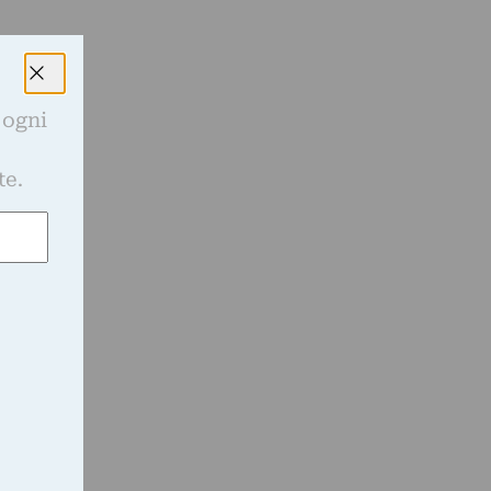
a
 ogni
e
te.