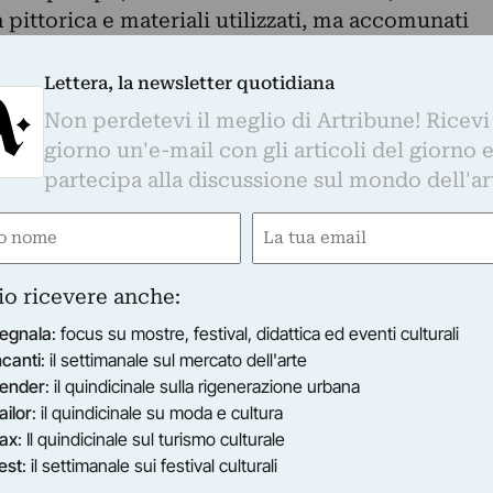
a pittorica e materiali utilizzati, ma accomunati
ante che deforma e reinterpreta la realtà ritratt
astrazione fortemente gestuale dagli esiti floreali.
Lettera, la newsletter quotidiana
i apre con i paesaggi urbani ruvidi e materici di
Non perdetevi il meglio di Artribune! Ricevi
83), in cui la minuziosa figurazione
giorno un'e-mail con gli articoli del giorno 
olta e frammentata dalla sovrapposizione di
partecipa alla discussione sul mondo dell'ar
li interventi di collage e décolagge. Sempre la
e
Email
ora con la galleria torinese sin dalla sua prima
esenta un’inedita serie di Vasi di fiori, in cui,
gatorio)
(Obbligatorio)
i sostituisce una delicata e minimale astrazione
io ricevere anche:
ni e macchie di colore, mantenendo inalterata la
egnala
: focus su mostre, festival, didattica ed eventi culturali
 contraddistinguono l’estetica della sua pittura.
ncanti
: il settimanale sul mercato dell'arte
la natura morta trova in Arias Glez (Cadice, 1979,
ender
: il quindicinale sulla rigenerazione urbana
l suo perfetto interprete contemporaneo, capace
ailor
: il quindicinale su moda e cultura
 delicatezza e l’eleganza delle composizioni
ax
: Il quindicinale sul turismo culturale
le in rapide pennellate, rese ancor più brillanti
est
: il settimanale sui festival culturali