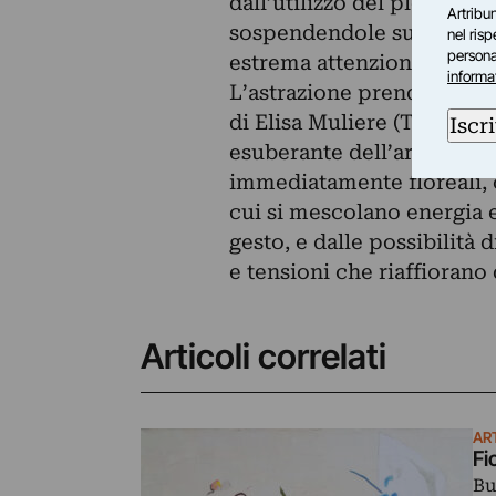
dall’utilizzo del plexiglas
Artribun
sospendendole sugli sfondi
nel ris
personal
estrema attenzione per in
informa
L’astrazione prende il sop
di Elisa Muliere (Tortona, 
Iscri
esuberante dell’artista si
immediatamente floreali, 
cui si mescolano energia e
gesto, e dalle possibilità
e tensioni che riaffiorano 
Articoli correlati
AR
Fi
Bu