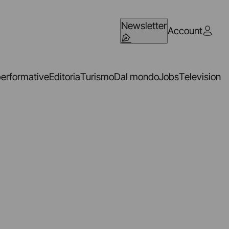
Newsletter
Account
performative
Editoria
Turismo
Dal mondo
Jobs
Television