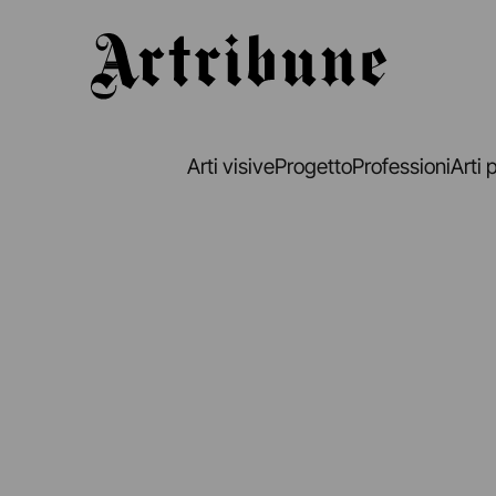
Artribune
Arti visive
Progetto
Professioni
Arti 