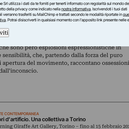
s a supporto dell’intervento pittorico, e
e Srl utilizza i dati da te forniti per tenerti informato con regolarità sul mondo del
 sgargianti di delicate stoffe colorate scelte co
petto della privacy come indicato nella
nostra informativa
. Iscrivendoti i tuoi dati
i verranno trasferiti su MailChimp e trattati secondo le modalità riportate in
que
teragire al meglio con le composizioni.
tiva
. Potrai disiscriverti in qualsiasi momento con l'apposito link presente nelle 
ravvento nelle tele di grande e piccolo formato
1981, vive e lavora a Bologna). La gestualità
viti
 traduce in rigogliose tracce cromatiche
che sono però esplosioni espressionistiche in
 sensibilità, che, partendo dalla forza del puro
 di apertura del movimento, raccontano ossession
dall’inconscio.
TE CONTEMPORANEA
ori d’artificio. Una collettiva a Torino
rning Giraffe Art Gallery, Torino – fino al 15 febbraio 20