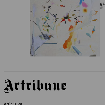
ga
di
Artribune
Arti visive