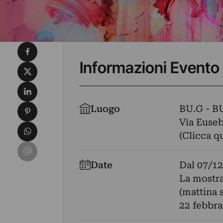
Condividi su Facebook
Informazioni Evento
Condividi su X
Condividi su LinkedIn
Condividi su Pinterest
Luogo
BU.G - 
Via Euseb
Condividi su WhatsApp
(Clicca q
Condividi su Email
Date
Dal
07/12
La mostra
(mattina 
22 febbrai