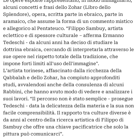
Le opere esposte rappresentano, in modo immaginario,
alcuni concetti e frasi dello Zohar (Libro dello
Splendore), opera, scritta parte in ebraico, parte in
aramaico, che assume la forma di un commento mistico
e allegorico al Pentateuco. “Filippo Sambuy, artista
eclettico e di spessore culturale – afferma Ermanno
Tedeschi - da alcuni anni ha deciso di studiare la
dottrina ebraica, cercando di interpretarla attraverso le
sue opere nel rispetto totale della tradizione, che
impone forti limiti all'uso dell'immagine".
L’artista torinese, affascinato dalla ricchezza della
Qabbalah e dello Zohar, ha compiuto approfonditi
studi, avvalendosi anche della consulenza di alcuni
Rabbini, che hanno avuto modo di vedere e analizzare i
suoi lavori. “Il percorso non è stato semplice - prosegue
Tedeschi - data la delicatezza della materia e la sua non
facile comprensibilità. Il rapporto tra culture diverse è
da anni al centro della ricerca artistica di Filippo di
Sambuy che offre una chiave pacificatrice che solo la
pittura può comunicarci”.