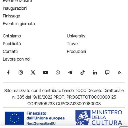
Eventi e Mostre
Inaugurazioni
Finissage
Eventi in giornata
Chi siamo
University
Pubblicità
Travel
Contatti
Produzioni
Lavora con noi
Seguici su Facebook
Seguici su Instagram
Seguici su X
Seguici su YouTube
Seguici su WhatsApp
Seguici su Telegram
Seguici su TikTok
Seguici su Link
Seguici su
Segui
Sito realizzato con il contributo bando TOCC Decreto Direttoriale
n. 385 del 19/10/2022 PROT. PROGETTOTOCC0000125
COR15906233 CUPC87J23001080008