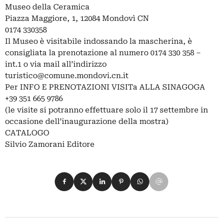
Museo della Ceramica
Piazza Maggiore, 1, 12084 Mondovì CN
0174 330358
Il Museo è visitabile indossando la mascherina, è
consigliata la prenotazione al numero 0174 330 358 –
int.1 o via mail all’indirizzo
turistico@comune.mondovi.cn.it
Per INFO E PRENOTAZIONI VISITa ALLA SINAGOGA
+39 351 665 9786
(le visite si potranno effettuare solo il 17 settembre in
occasione dell’inaugurazione della mostra)
CATALOGO
Silvio Zamorani Editore
Condividi su Facebook
Condividi su X
Condividi su LinkedIn
Condividi su Pinterest
Condividi su WhatsApp
Condividi su Email