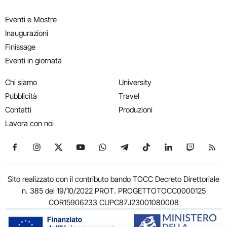
Eventi e Mostre
Inaugurazioni
Finissage
Eventi in giornata
Chi siamo
University
Pubblicità
Travel
Contatti
Produzioni
Lavora con noi
Seguici su Facebook
Seguici su Instagram
Seguici su X
Seguici su YouTube
Seguici su WhatsApp
Seguici su Telegram
Seguici su TikTok
Seguici su Link
Seguici su
Segui
Sito realizzato con il contributo bando TOCC Decreto Direttoriale
n. 385 del 19/10/2022 PROT. PROGETTOTOCC0000125
COR15906233 CUPC87J23001080008