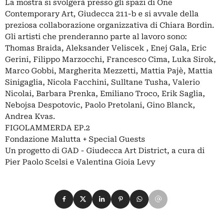
La mostra si svolgerà presso gli spazi di One
Contemporary Art, Giudecca 211-b e si avvale della
preziosa collaborazione organizzativa di Chiara Bordin.
Gli artisti che prenderanno parte al lavoro sono:
Thomas Braida, Aleksander Veliscek , Enej Gala, Eric
Gerini, Filippo Marzocchi, Francesco Cima, Luka Sirok,
Marco Gobbi, Margherita Mezzetti, Mattia Pajè, Mattia
Sinigaglia, Nicola Facchini, Sulltane Tusha, Valerio
Nicolai, Barbara Prenka, Emiliano Troco, Erik Saglia,
Nebojsa Despotovic, Paolo Pretolani, Gino Blanck,
Andrea Kvas.
FIGOLAMMERDA EP.2
Fondazione Malutta + Special Guests
Un progetto di GAD - Giudecca Art District, a cura di
Pier Paolo Scelsi e Valentina Gioia Levy
Condividi su Facebook
Condividi su X
Condividi su LinkedIn
Condividi su Pinterest
Condividi su WhatsApp
Condividi su Email