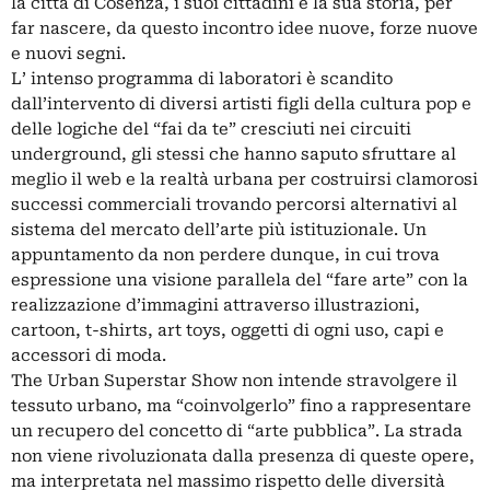
la città di Cosenza, i suoi cittadini e la sua storia, per
far nascere, da questo incontro idee nuove, forze nuove
e nuovi segni.
L’ intenso programma di laboratori è scandito
dall’intervento di diversi artisti figli della cultura pop e
delle logiche del “fai da te” cresciuti nei circuiti
underground, gli stessi che hanno saputo sfruttare al
meglio il web e la realtà urbana per costruirsi clamorosi
successi commerciali trovando percorsi alternativi al
sistema del mercato dell’arte più istituzionale. Un
appuntamento da non perdere dunque, in cui trova
espressione una visione parallela del “fare arte” con la
realizzazione d’immagini attraverso illustrazioni,
cartoon, t-shirts, art toys, oggetti di ogni uso, capi e
accessori di moda.
The Urban Superstar Show non intende stravolgere il
tessuto urbano, ma “coinvolgerlo” fino a rappresentare
un recupero del concetto di “arte pubblica”. La strada
non viene rivoluzionata dalla presenza di queste opere,
ma interpretata nel massimo rispetto delle diversità