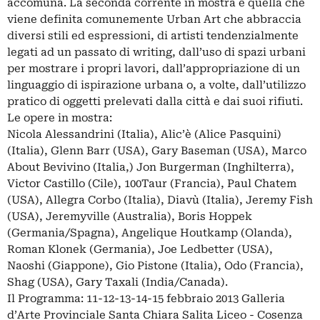
accomuna. La seconda corrente in mostra è quella che
viene definita comunemente Urban Art che abbraccia
diversi stili ed espressioni, di artisti tendenzialmente
legati ad un passato di writing, dall’uso di spazi urbani
per mostrare i propri lavori, dall’appropriazione di un
linguaggio di ispirazione urbana o, a volte, dall’utilizzo
pratico di oggetti prelevati dalla città e dai suoi rifiuti.
Le opere in mostra:
Nicola Alessandrini (Italia), Alic’è (Alice Pasquini)
(Italia), Glenn Barr (USA), Gary Baseman (USA), Marco
About Bevivino (Italia,) Jon Burgerman (Inghilterra),
Victor Castillo (Cile), 100Taur (Francia), Paul Chatem
(USA), Allegra Corbo (Italia), Diavù (Italia), Jeremy Fish
(USA), Jeremyville (Australia), Boris Hoppek
(Germania/Spagna), Angelique Houtkamp (Olanda),
Roman Klonek (Germania), Joe Ledbetter (USA),
Naoshi (Giappone), Gio Pistone (Italia), Odo (Francia),
Shag (USA), Gary Taxali (India/Canada).
Il Programma: 11-12-13-14-15 febbraio 2013 Galleria
d’Arte Provinciale Santa Chiara Salita Liceo - Cosenza