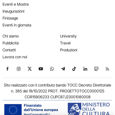
Eventi e Mostre
Inaugurazioni
Finissage
Eventi in giornata
Chi siamo
University
Pubblicità
Travel
Contatti
Produzioni
Lavora con noi
Seguici su Facebook
Seguici su Instagram
Seguici su X
Seguici su YouTube
Seguici su WhatsApp
Seguici su Telegram
Seguici su TikTok
Seguici su Link
Seguici su
Segui
Sito realizzato con il contributo bando TOCC Decreto Direttoriale
n. 385 del 19/10/2022 PROT. PROGETTOTOCC0000125
COR15906233 CUPC87J23001080008