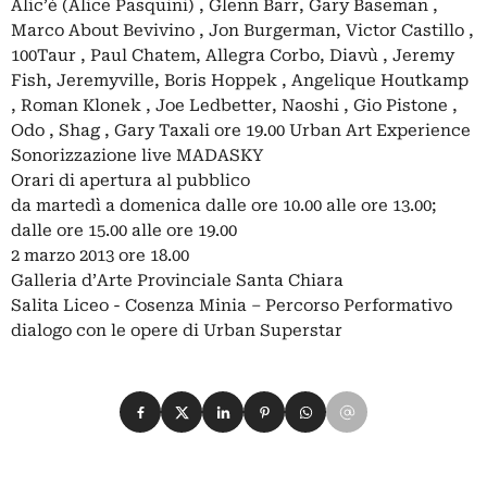
Alic’è (Alice Pasquini) , Glenn Barr, Gary Baseman ,
Marco About Bevivino , Jon Burgerman, Victor Castillo ,
100Taur , Paul Chatem, Allegra Corbo, Diavù , Jeremy
Fish, Jeremyville, Boris Hoppek , Angelique Houtkamp
, Roman Klonek , Joe Ledbetter, Naoshi , Gio Pistone ,
Odo , Shag , Gary Taxali ore 19.00 Urban Art Experience
Sonorizzazione live MADASKY
Orari di apertura al pubblico
da martedì a domenica dalle ore 10.00 alle ore 13.00;
dalle ore 15.00 alle ore 19.00
2 marzo 2013 ore 18.00
Galleria d’Arte Provinciale Santa Chiara
Salita Liceo - Cosenza Minia – Percorso Performativo
dialogo con le opere di Urban Superstar
Condividi su Facebook
Condividi su X
Condividi su LinkedIn
Condividi su Pinterest
Condividi su WhatsApp
Condividi su Email