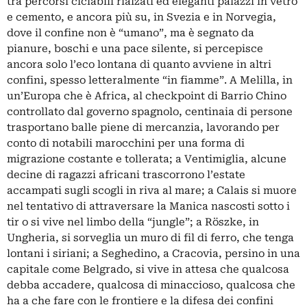
tra percorsi ciclabili rialzati ed eleganti palazzi in vetro
e cemento, e ancora più su, in Svezia e in Norvegia,
dove il confine non è “umano”, ma è segnato da
pianure, boschi e una pace silente, si percepisce
ancora solo l’eco lontana di quanto avviene in altri
confini, spesso letteralmente “in fiamme”. A Melilla, in
un’Europa che è Africa, al checkpoint di Barrio Chino
controllato dal governo spagnolo, centinaia di persone
trasportano balle piene di mercanzia, lavorando per
conto di notabili marocchini per una forma di
migrazione costante e tollerata; a Ventimiglia, alcune
decine di ragazzi africani trascorrono l’estate
accampati sugli scogli in riva al mare; a Calais si muore
nel tentativo di attraversare la Manica nascosti sotto i
tir o si vive nel limbo della “jungle”; a Röszke, in
Ungheria, si sorveglia un muro di fil di ferro, che tenga
lontani i siriani; a Seghedino, a Cracovia, persino in una
capitale come Belgrado, si vive in attesa che qualcosa
debba accadere, qualcosa di minaccioso, qualcosa che
ha a che fare con le frontiere e la difesa dei confini