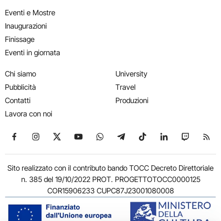
Eventi e Mostre
Inaugurazioni
Finissage
Eventi in giornata
Chi siamo
University
Pubblicità
Travel
Contatti
Produzioni
Lavora con noi
Seguici su Facebook
Seguici su Instagram
Seguici su X
Seguici su YouTube
Seguici su WhatsApp
Seguici su Telegram
Seguici su TikTok
Seguici su Link
Seguici su
Segui
Sito realizzato con il contributo bando TOCC Decreto Direttoriale
n. 385 del 19/10/2022 PROT. PROGETTOTOCC0000125
COR15906233 CUPC87J23001080008