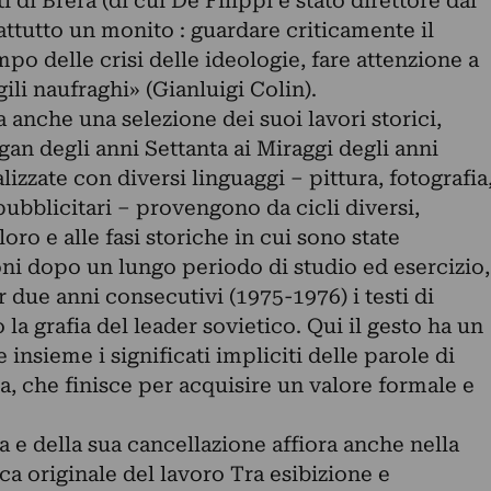
 di Brera (di cui De Filippi è stato direttore dal
attutto un monito : guardare criticamente il
mpo delle crisi delle ideologie, fare attenzione a
gili naufraghi» (Gianluigi Colin).
 anche una selezione dei suoi lavori storici,
ogan degli anni Settanta ai Miraggi degli anni
izzate con diversi linguaggi – pittura, fotografia
 pubblicitari – provengono da cicli diversi,
oro e alle fasi storiche in cui sono state
ioni dopo un lungo periodo di studio ed esercizio,
r due anni consecutivi (1975-1976) i testi di
o la grafia del leader sovietico. Qui il gesto ha un
insieme i significati impliciti delle parole di
fia, che finisce per acquisire un valore formale e
 e della sua cancellazione affiora anche nella
a originale del lavoro Tra esibizione e