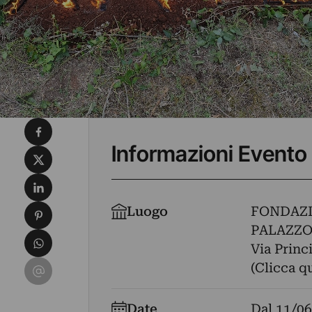
Condividi su Facebook
Informazioni Evento
Condividi su X
Condividi su LinkedIn
Condividi su Pinterest
Luogo
FONDAZI
PALAZZO
Condividi su WhatsApp
Via Princ
Condividi su Email
(Clicca q
Date
Dal
11/06