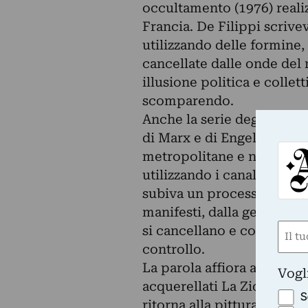
occultamento (1976) realiz
Francia. De Filippi scriveva
utilizzando delle formin
cancellate dalle onde del 
illusione politica e collet
scomparendo.
Anche la serie degli Slogan
di Marx e di Engels. Sono 
metropolitane e nelle piazz
utilizzando i canali riserv
subiva un processo di canc
manifesti, dalla gestione
Nom
si cancellano e come quel
controllo.
(Obbli
Nome
La parola affiora anche ne
Vogl
acquerellati La Ziqqurat (
S
ritorna alla pittura. È una 