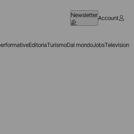
Newsletter
Account
performative
Editoria
Turismo
Dal mondo
Jobs
Television