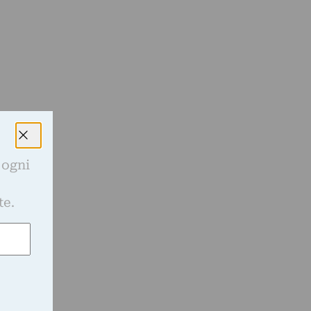
 ogni
e
te.