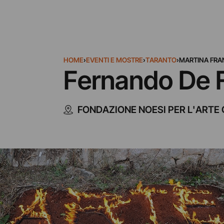
HOME
›
EVENTI E MOSTRE
›
TARANTO
›
MARTINA FR
Fernando De Fi
FONDAZIONE NOESI PER L'ART