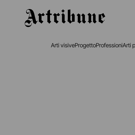
Artribune
Arti visive
Progetto
Professioni
Arti 