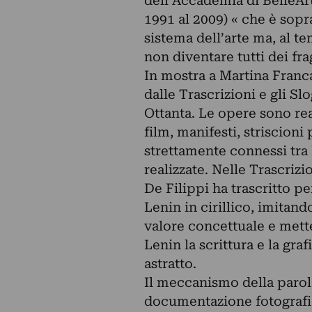
dell’Accademia di BelleArti
1991 al 2009) « che è sopr
sistema dell’arte ma, al te
non diventare tutti dei fra
In mostra a Martina Franca
dalle Trascrizioni e gli Sl
Ottanta. Le opere sono real
film, manifesti, striscioni
strettamente connessi tra l
realizzate. Nelle Trascriz
De Filippi ha trascritto pe
Lenin in cirillico, imitand
valore concettuale e mette 
Lenin la scrittura e la gra
astratto.
Il meccanismo della parola
documentazione fotografic