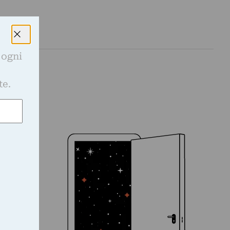
 ogni
e
te.