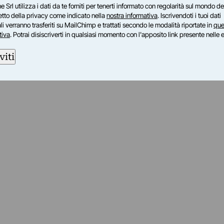
e Srl utilizza i dati da te forniti per tenerti informato con regolarità sul mondo del
petto della privacy come indicato nella
nostra informativa
. Iscrivendoti i tuoi dati
i verranno trasferiti su MailChimp e trattati secondo le modalità riportate in
que
tiva
. Potrai disiscriverti in qualsiasi momento con l'apposito link presente nelle 
viti