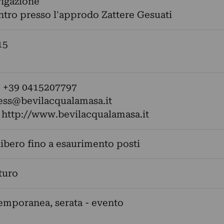
vigazione
ntro presso l'approdo Zattere Gesuati
15
: +39 0415207797
ess@bevilacqualamasa.it
:
http://www.bevilacqualamasa.it
libero fino a esaurimento posti
turo
emporanea, serata - evento