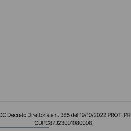
am
ok
inkedIn
su Twitch
ci su Rss
o TOCC Decreto Direttoriale n. 385 del 19/10/2022 
CUPC87J23001080008