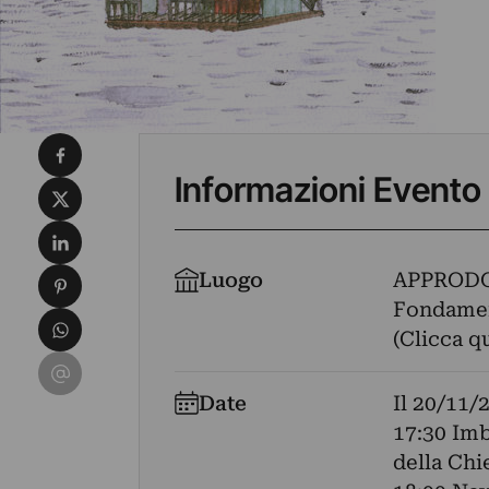
Condividi su Facebook
Informazioni Evento
Condividi su X
Condividi su LinkedIn
Condividi su Pinterest
Luogo
APPRODO
Fondament
Condividi su WhatsApp
(Clicca q
Condividi su Email
Date
Il
20/11/
17:30 Imb
della Chi