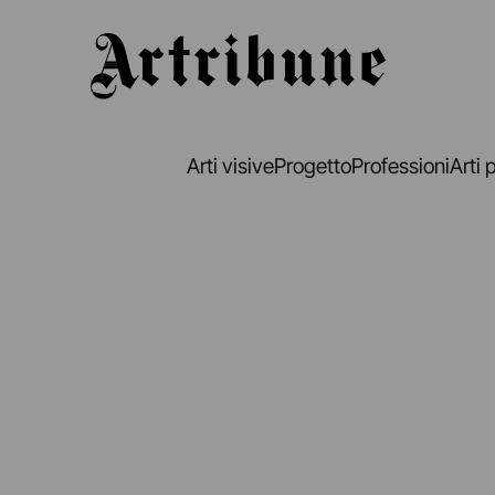
Artribune
Arti visive
Progetto
Professioni
Arti 