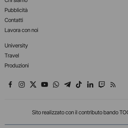
Chi siamo
Pubblicità
Contatti
Lavora con noi
University
Travel
Produzioni
Seguici su Facebook
Seguici su Instagram
Seguici su X
Seguici su YouTube
Seguici su WhatsApp
Seguici su Telegr
Seguici su TikT
Seguici su L
Seguici 
Segui
Sito realizzato con il contributo band