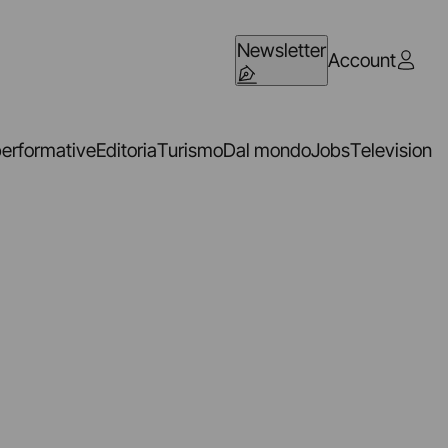
Newsletter
Account
performative
Editoria
Turismo
Dal mondo
Jobs
Television