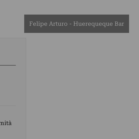
Felipe Arturo - Huerequeque Bar
mità