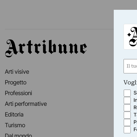
Artribune
Nom
Arti visive
(Obbli
Nome
Vogl
Progetto
S
Professioni
I
Arti performative
R
Editoria
T
P
Turismo
F
Dal mondo