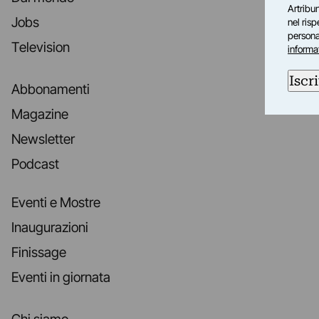
Artribun
Jobs
nel ris
personal
Television
informa
Iscri
Abbonamenti
Magazine
Newsletter
Podcast
Eventi e Mostre
Inaugurazioni
Finissage
Eventi in giornata