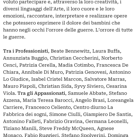
voluto partecipare e, attraverso la loro creatività, i
diversi linguaggi dell'Arte, il loro cuore e le loro
emozioni, raccontare, interpretare e realizzare opere
che potessero esprimere il dolore dei bambini che
hanno negli occhi l’orrore delle guerre. L’orrore di tutte
le guerre.
Tra i Professionisti
, Beate Bennewitz, Laura Buffa,
Annunziata Buggio, Christian Ceccherini, Norberto
Cenci, Patrizia Cerella, Madia Cotimbo, Francesca De
Chiara, Annibale Di Muro, Patrizia Genovesi, Antonino
Lo Giudice, Isabel Cristel Marcon, Salvatore Marras,
Mauro Pispoli, Christian Sida, Syvy Siviero, Cesarina
Viola.
Tra gli Appassionati
, Samuele Abbate, Stefano
Azzena, Maria Teresa Barocci, Angelo Brasi, Loreangela
Carriere, Francesco Celiento, Centro diurno La
Fabbrica dei sogni, Simone Ciulli, Giampiero De Santis,
Antonino Falleti, Fabrizio Gravina, Germana Leonelli,
Tiziano Manili, Steve Freddy McQueen, Agnese
Monaco, Fabio Ruggieri, Stefano Spolverini, Dominga