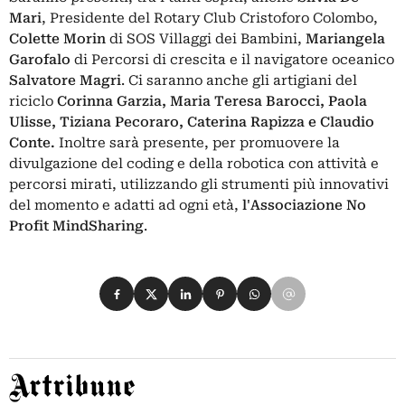
Mari
, Presidente del Rotary Club Cristoforo Colombo,
Colette Morin
di SOS Villaggi dei Bambini,
Mariangela
Garofalo
di Percorsi di crescita e il navigatore oceanico
Salvatore Magri
. Ci saranno anche gli artigiani del
riciclo
Corinna Garzia, Maria Teresa Barocci, Paola
Ulisse, Tiziana Pecoraro, Caterina Rapizza e Claudio
Conte.
Inoltre sarà presente, per promuovere la
divulgazione del coding e della robotica con attività e
percorsi mirati, utilizzando gli strumenti più innovativi
del momento e adatti ad ogni età,
l'Associazione No
Profit MindSharing
.
Condividi su Facebook
Condividi su X
Condividi su LinkedIn
Condividi su Pinterest
Condividi su WhatsApp
Condividi su Email
Artribune