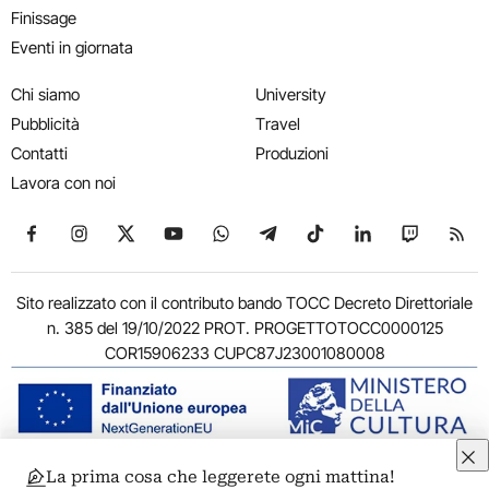
Finissage
Eventi in giornata
Chi siamo
University
Pubblicità
Travel
Contatti
Produzioni
Lavora con noi
Seguici su Facebook
Seguici su Instagram
Seguici su X
Seguici su YouTube
Seguici su WhatsApp
Seguici su Telegram
Seguici su TikTok
Seguici su Link
Seguici su
Segui
Sito realizzato con il contributo bando TOCC Decreto Direttoriale
n. 385 del 19/10/2022 PROT. PROGETTOTOCC0000125
COR15906233 CUPC87J23001080008
La prima cosa che leggerete ogni mattina!
© 2011-2026 ARTRIBUNE srl – Corso Vittorio Emanuele II, 287 –