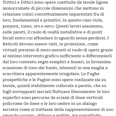
Trittici e Dittici sono opere costituite da tavole lignee
monocromate di piccole dimensioni che mettono in
relazione colori concettualmente imparentati fra di
loro, fondamentali e primitivi. In questo caso viola,
porpora, rosso, oro e nero. Questi lavori assumono,
sulle pareti, il ruolo di realtà installative e di punti
focali entro cui affondare lo sguardo senza perdersi. I
Reticoli devono essere visti, in proiezione, come
virtuali porzioni di muro assunti al ruolo di opere grazie
al minimo intervento grafico sufficiente a differenziarli
dal loro contesto: segni semplici e lineari, in lievissima
scansione di tono dal fondo, intessuti in una maglia a
scacchiera apparentemente irregolare. Le Fughe
prospettiche e le Pagine sono opere realizzate sia su
tavola, quindi stabilmente collocate a parete, che su
fogli sovrapposti lasciati fluttuare liberamente: le loro
superfici sono percorse da sciami di linee verticali
policrome (le linee e le loro ombre in un dialogo
serrato) come si trattasse della rappresentazione di uno
sguardo curioso, obliquo e mobile, ma soprattutto