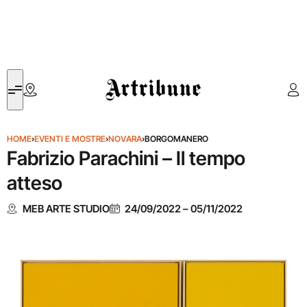
Artribune
HOME
›
EVENTI E MOSTRE
›
NOVARA
›
BORGOMANERO
Fabrizio Parachini – Il tempo
atteso
MEB ARTE STUDIO
24/09/2022
–
05/11/2022