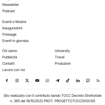
Newsletter
Podcast
Eventi e Mostre
Inaugurazioni
Finissage
Eventi in giornata
Chi siamo
University
Pubblicità
Travel
Contatti
Produzioni
Lavora con noi
Seguici su Facebook
Seguici su Instagram
Seguici su X
Seguici su YouTube
Seguici su WhatsApp
Seguici su Telegram
Seguici su TikTok
Seguici su Link
Seguici su
Segui
Sito realizzato con il contributo bando TOCC Decreto Direttoriale
n. 385 del 19/10/2022 PROT. PROGETTOTOCC0000125