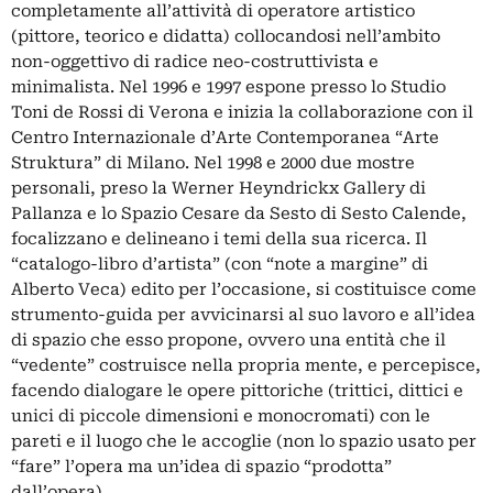
completamente all’attività di operatore artistico
(pittore, teorico e didatta) collocandosi nell’ambito
non-oggettivo di radice neo-costruttivista e
minimalista. Nel 1996 e 1997 espone presso lo Studio
Toni de Rossi di Verona e inizia la collaborazione con il
Centro Internazionale d’Arte Contemporanea “Arte
Struktura” di Milano. Nel 1998 e 2000 due mostre
personali, preso la Werner Heyndrickx Gallery di
Pallanza e lo Spazio Cesare da Sesto di Sesto Calende,
focalizzano e delineano i temi della sua ricerca. Il
“catalogo-libro d’artista” (con “note a margine” di
Alberto Veca) edito per l’occasione, si costituisce come
strumento-guida per avvicinarsi al suo lavoro e all’idea
di spazio che esso propone, ovvero una entità che il
“vedente” costruisce nella propria mente, e percepisce,
facendo dialogare le opere pittoriche (trittici, dittici e
unici di piccole dimensioni e monocromati) con le
pareti e il luogo che le accoglie (non lo spazio usato per
“fare” l’opera ma un’idea di spazio “prodotta”
dall’opera).