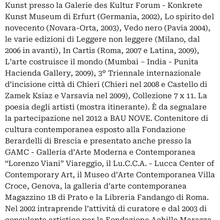
Kunst presso la Galerie des Kultur Forum - Konkrete
Kunst Museum di Erfurt (Germania, 2002), Lo spirito del
novecento (Novara-Orta, 2003), Vedo nero (Pavia 2004),
le varie edizioni di Leggere non leggere (Milano, dal
2006 in avanti), In Cartis (Roma, 2007 e Latina, 2009),
L’arte costruisce il mondo (Mumbai – India - Punita
Hacienda Gallery, 2009), 3° Triennale internazionale
d’incisione città di Chieri (Chieri nel 2008 e Castello di
Zamek Ksiaz e Varsavia nel 2009), Collezione 7 x 11. La
poesia degli artisti (mostra itinerante). È da segnalare
la partecipazione nel 2012 a BAU NOVE. Contenitore di
cultura contemporanea esposto alla Fondazione
Berardelli di Brescia e presentato anche presso la
GAMC - Galleria d’Arte Moderna e Contemporanea
“Lorenzo Viani” Viareggio, il Lu.C.C.A. - Lucca Center of
Contemporary Art, il Museo d’Arte Contemporanea Villa
Croce, Genova, la galleria d’arte contemporanea
Magazzino 1B di Prato e la Libreria Fandango di Roma.
Nel 2002 intraprende l’attività di curatore e dal 2003 di
consulente artistico per la Fondazione Achille Marazza