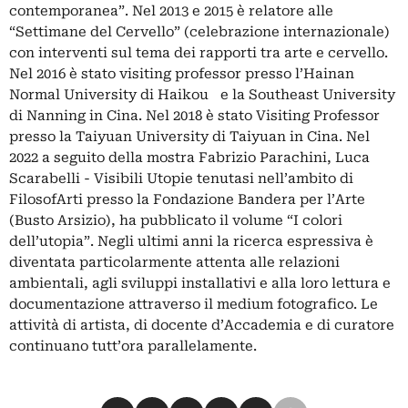
contemporanea”. Nel 2013 e 2015 è relatore alle
“Settimane del Cervello” (celebrazione internazionale)
con interventi sul tema dei rapporti tra arte e cervello.
Nel 2016 è stato visiting professor presso l’Hainan
Normal University di Haikou e la Southeast University
di Nanning in Cina. Nel 2018 è stato Visiting Professor
presso la Taiyuan University di Taiyuan in Cina. Nel
2022 a seguito della mostra Fabrizio Parachini, Luca
Scarabelli - Visibili Utopie tenutasi nell’ambito di
FilosofArti presso la Fondazione Bandera per l’Arte
(Busto Arsizio), ha pubblicato il volume “I colori
dell’utopia”. Negli ultimi anni la ricerca espressiva è
diventata particolarmente attenta alle relazioni
ambientali, agli sviluppi installativi e alla loro lettura e
documentazione attraverso il medium fotografico. Le
attività di artista, di docente d’Accademia e di curatore
continuano tutt’ora parallelamente.
Condividi su Facebook
Condividi su X
Condividi su LinkedIn
Condividi su Pinterest
Condividi su WhatsApp
Condividi su Email