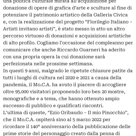
una politica culturale mirata all’acquisizione per
donazione di opere di grafica d’arte e sculture al fine di
potenziare il patrimonio artistico della Galleria Civica
e, con la realizzazione del progetto “Florilegio Italiano –
Artisti invitano artisti”, è stato messo in atto un altro
percorso virtuoso di donazioni e acquisizioni artistiche
di alto profilo. Cogliamo l’occasione del compleanno per
comunicare che anche Riccardo Guarneri ha aderito
con una propria opera la cui donazione sarà
perfezionata nelle prossime settimana.
In questi 9 anni, malgrado le ripetute chiusure patite da
tutti i luoghi di cultura nel 2020 e 2021 a causa della
pandemia, il Mo.C.A. ha avuto il piacere di accogliere
oltre 95.000 visitatori proponendo loro ben 20 mostre,
monografiche e a tema, che hanno ottenuto ampio
successo di pubblico e qualificati riscontri.
L’ultima di queste, “Ezio Gribaudo – Il mio Pinocchio”,
che il Mo.C.A. ospiterà sino al 5 marzo 2022 per
ricordare il 140° anniversario della pubblicazione delle
prime storie del personaggio creato dalla penna di