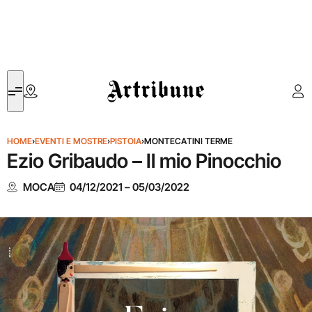
Artribune
HOME
›
EVENTI E MOSTRE
›
PISTOIA
›
MONTECATINI TERME
Ezio Gribaudo – Il mio Pinocchio
MOCA
04/12/2021
–
05/03/2022