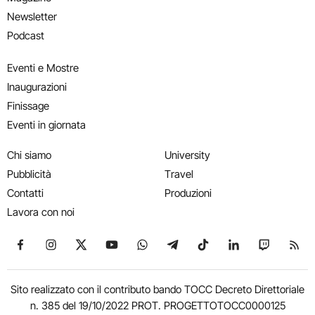
Newsletter
Podcast
Eventi e Mostre
Inaugurazioni
Finissage
Eventi in giornata
Chi siamo
University
Pubblicità
Travel
Contatti
Produzioni
Lavora con noi
Seguici su Facebook
Seguici su Instagram
Seguici su X
Seguici su YouTube
Seguici su WhatsApp
Seguici su Telegram
Seguici su TikTok
Seguici su Link
Seguici su
Segui
Sito realizzato con il contributo bando TOCC Decreto Direttoriale
n. 385 del 19/10/2022 PROT. PROGETTOTOCC0000125