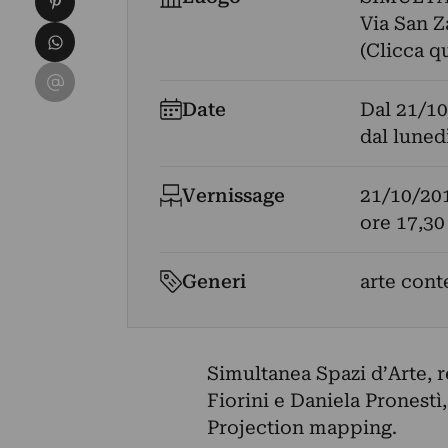
Via San Za
Condividi su WhatsApp
(Clicca q
Condividi su Email
Date
Dal
21/10
dal luned
Vernissage
21/10/20
ore 17,30
Generi
arte con
Simultanea Spazi d’Arte, r
Fiorini e Daniela Pronestì
Projection mapping.