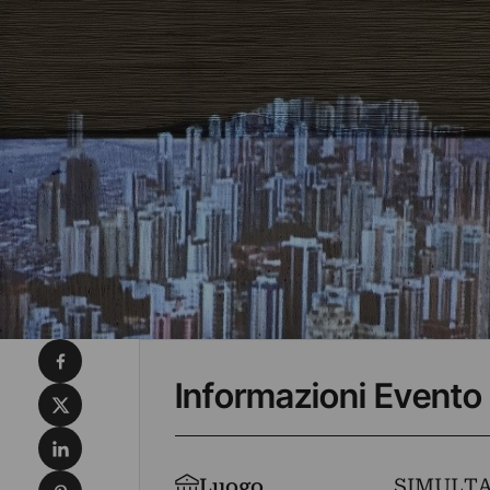
Condividi su Facebook
Informazioni Evento
Condividi su X
Condividi su LinkedIn
Condividi su Pinterest
Luogo
SIMULTA