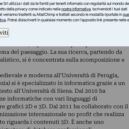
e Srl utilizza i dati da te forniti per tenerti informato con regolarità sul mondo del
--------------------------------------------------------
petto della privacy come indicato nella
nostra informativa
. Iscrivendoti i tuoi dati
-------------------------------------------------
i verranno trasferiti su MailChimp e trattati secondo le modalità riportate in
que
tiva
. Potrai disiscriverti in qualsiasi momento con l'apposito link presente nelle 
n Pittura all'Università Normale di Hunan, Li
ha conseguito la laurea specialistica in Arti
viti
pressivi (Pittura) all'Accademia di Belle Arti di
niversitari, soprattutto in quelli passati a
tema del paesaggio. La sua ricerca, partendo da
alistico, si è concentrata sulla scomposizione e
edievale e moderna all’Università di Perugia,
ia) si è specializzato in informatica grazie a un
esto all'Università di Siena. Dal 2010 ha
e informatiche con vari linguaggi di
 grafici 2D e 3D. Dal 2011 ha collaborato con il
zzazione internazionale no profit che realizza
to riguarda i contenuti 3D. È anche uno