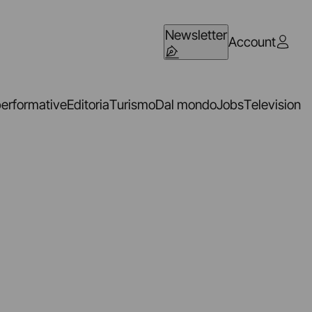
Newsletter
Account
performative
Editoria
Turismo
Dal mondo
Jobs
Television