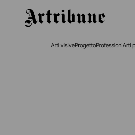
Artribune
Arti visive
Progetto
Professioni
Arti 