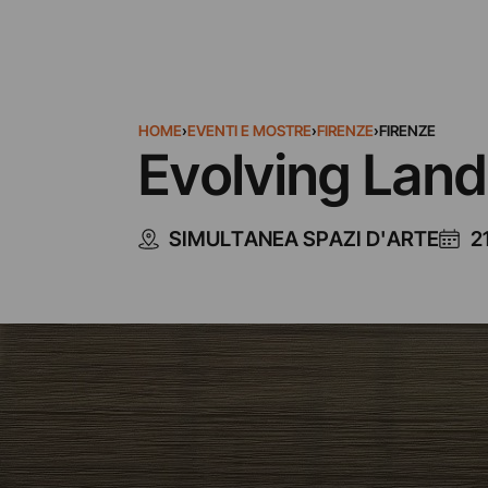
HOME
›
EVENTI E MOSTRE
›
FIRENZE
›
FIRENZE
Evolving Lan
SIMULTANEA SPAZI D'ARTE
2