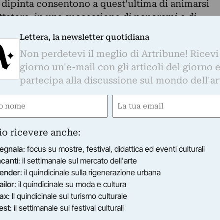
e dipinta consentono a quest’ultima di animarsi
ttatore, in una successione di panorami e di
endo come riferimento il tracciato pittorico di
Lettera, la newsletter quotidiana
, di un linguaggio che supera la staticità
Non perdetevi il meglio di Artribune! Ricevi
n la sovrapposizione di immagini in movimento,
giorno un'e-mail con gli articoli del giorno 
n piano diverso rispetto all’intento performativo
partecipa alla discussione sul mondo dell'ar
to caso, infatti, l’oggetto che accoglie la
anto da supporto, ma è l’impronta primaria da
e
Email
o narrativo delle immagini proiettate. Allo stesso
ired)
(Required)
pinto in se stesso compiuto, il suo “ciclo vitale”
io ricevere anche:
onomia espressiva sono indipendenti dalla
egnala
: focus su mostre, festival, didattica ed eventi culturali
l’elemento dinamico interviene a dotarlo di una
ncanti
: il settimanale sul mercato dell'arte
 alle suggestioni che nascono dalla continua
ender
: il quindicinale sulla rigenerazione urbana
gio. Una pittura in evoluzione, quindi, come
ailor
: il quindicinale su moda e cultura
che una pittura “viva” (living picture), capace di
ax
: Il quindicinale sul turismo culturale
pettacolo in cui immergersi con i sensi e con
est
: il settimanale sui festival culturali