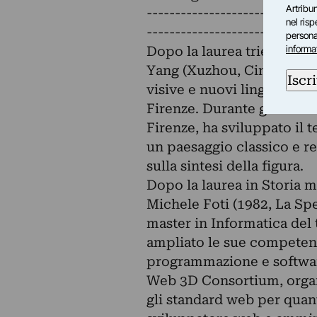
Artribun
------------------------------
nel ris
------------------------------
personal
informa
Dopo la laurea triennale i
Yang (Xuzhou, Cina, 1988) 
Iscri
visive e nuovi linguaggi es
Firenze. Durante gli anni u
Firenze, ha sviluppato il 
un paesaggio classico e re
sulla sintesi della figura.
Dopo la laurea in Storia m
Michele Foti (1982, La Spez
master in Informatica del t
ampliato le sue competenz
programmazione e software
Web 3D Consortium, organi
gli standard web per quan