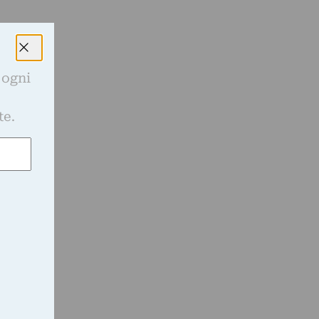
 ogni
e
te.