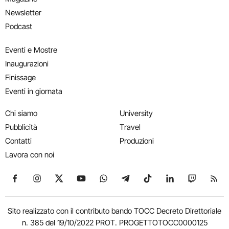
Newsletter
Podcast
Eventi e Mostre
Inaugurazioni
Finissage
Eventi in giornata
Chi siamo
University
Pubblicità
Travel
Contatti
Produzioni
Lavora con noi
Seguici su Facebook
Seguici su Instagram
Seguici su X
Seguici su YouTube
Seguici su WhatsApp
Seguici su Telegram
Seguici su TikTok
Seguici su Link
Seguici su
Segui
Sito realizzato con il contributo bando TOCC Decreto Direttoriale
n. 385 del 19/10/2022 PROT. PROGETTOTOCC0000125