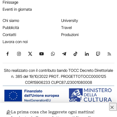
Finissage
Eventi in giornata
Chi siamo
University
Pubblicità
Travel
Contatti
Produzioni
Lavora con noi
Seguici su Facebook
Seguici su Instagram
Seguici su X
Seguici su YouTube
Seguici su WhatsApp
Seguici su Telegram
Seguici su TikTok
Seguici su Link
Seguici su
Segui
Sito realizzato con il contributo bando TOCC Decreto Direttoriale
n. 385 del 19/10/2022 PROT. PROGETTOTOCC0000125
COR15906233 CUPC87J23001080008
La prima cosa che leggerete ogni mattina!
© 2011-2026 ARTRIBUNE srl – Corso Vittorio Emanuele II, 287 –