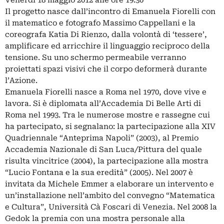
Venerdì 18 maggio 2012 alle ore 19:30
Il progetto nasce dall’incontro di Emanuela Fiorelli con
il matematico e fotografo Massimo Cappellani e la
coreografa Katia Di Rienzo, dalla volontà di ‘tessere’,
amplificare ed arricchire il linguaggio reciproco della
tensione. Su uno schermo permeabile verranno
proiettati spazi visivi che il corpo deformerà durante
l’Azione.
Emanuela Fiorelli nasce a Roma nel 1970, dove vive e
lavora. Si è diplomata all’Accademia Di Belle Arti di
Roma nel 1993. Tra le numerose mostre e rassegne cui
ha partecipato, si segnalano: la partecipazione alla XIV
Quadriennale “Anteprima Napoli” (2003), al Premio
Accademia Nazionale di San Luca/Pittura del quale
risulta vincitrice (2004), la partecipazione alla mostra
“Lucio Fontana e la sua eredità” (2005). Nel 2007 è
invitata da Michele Emmer a elaborare un intervento e
un’installazione nell’ambito del convegno “Matematica
e Cultura”, Università Cà Foscari di Venezia. Nel 2008 la
Gedok la premia con una mostra personale alla