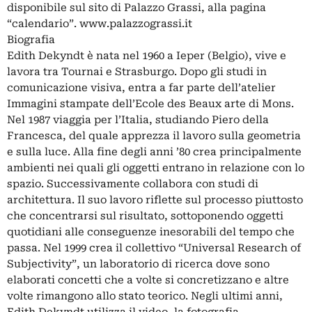
disponibile sul sito di Palazzo Grassi, alla pagina
“calendario”. www.palazzograssi.it
Biografia
Edith Dekyndt è nata nel 1960 a Ieper (Belgio), vive e
lavora tra Tournai e Strasburgo. Dopo gli studi in
comunicazione visiva, entra a far parte dell’atelier
Immagini stampate dell’Ecole des Beaux arte di Mons.
Nel 1987 viaggia per l’Italia, studiando Piero della
Francesca, del quale apprezza il lavoro sulla geometria
e sulla luce. Alla fine degli anni ’80 crea principalmente
ambienti nei quali gli oggetti entrano in relazione con lo
spazio. Successivamente collabora con studi di
architettura. Il suo lavoro riflette sul processo piuttosto
che concentrarsi sul risultato, sottoponendo oggetti
quotidiani alle conseguenze inesorabili del tempo che
passa. Nel 1999 crea il collettivo “Universal Research of
Subjectivity”, un laboratorio di ricerca dove sono
elaborati concetti che a volte si concretizzano e altre
volte rimangono allo stato teorico. Negli ultimi anni,
Edith Dekyndt utilizza il video, la fotografia,