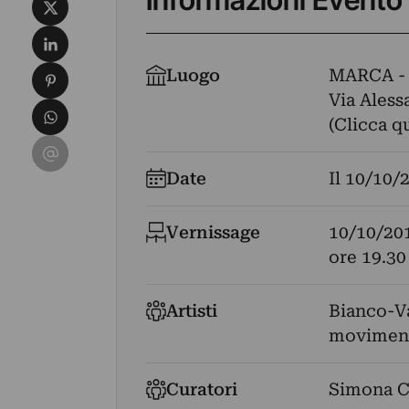
Informazioni Evento
Condividi su X
Condividi su LinkedIn
Condividi su Pinterest
Luogo
MARCA -
Via Aless
Condividi su WhatsApp
(Clicca q
Condividi su Email
Date
Il
10/10/
Vernissage
10/10/20
ore 19.30
Artisti
Bianco-V
movimen
Curatori
Simona C