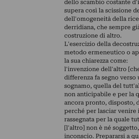
dello scambio costante d'i
supera così la scissione d
dell'omogeneità della ric
derridiana, che sempre già
costruzione di altro.
L'esercizio della decostr
metodo ermeneutico o appr
la sua chiarezza come:
l'invenzione dell'altro [ch
differenza fa segno verso 
sognamo, quella del tutt'al
non anticipabile e per la 
ancora pronto, disposto, d
perché per lasciar venire il
rassegnata per la quale tut
[l'altro] non è né soggett
inconscio. Prepararsi a qu