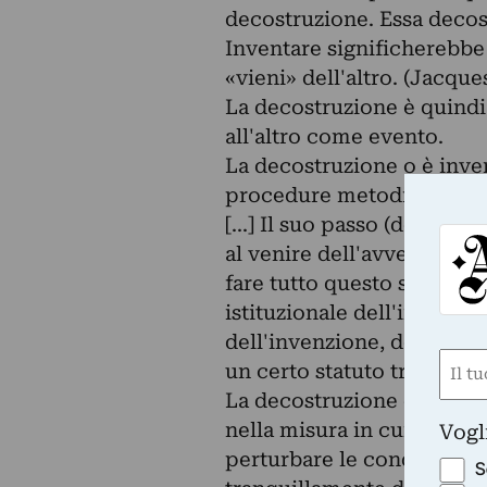
decostruzione. Essa decos
Inventare significherebbe 
«vieni» dell'altro. (Jacqu
La decostruzione è quindi i
all'altro come evento.
La decostruzione o è inven
procedure metodiche, ma a
[...] Il suo passo (demarc
al venire dell'avveniment
fare tutto questo solo de
istituzionale dell'invenz
dell'invenzione, della forz
Nom
un certo statuto tradiziona
(Requ
La decostruzione di cui par
First
nella misura in cui, perfo
Vogl
perturbare le condizioni d
S