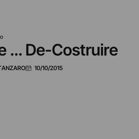
RO
e … De-Costruire
ATANZARO
10/10/2015