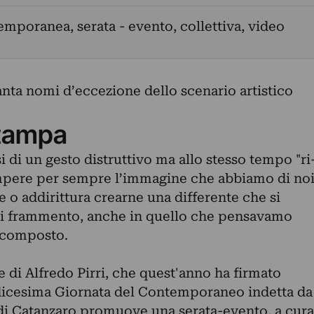
emporanea, serata - evento, collettiva, video
nta nomi d’eccezione dello scenario artistico
tampa
si di un gesto distruttivo ma allo stesso tempo "ri
rompere per sempre l’immagine che abbiamo di no
ne o addirittura crearne una differente che si
gni frammento, anche in quello che pensavamo
icomposto.
 di Alfredo Pirri, che quest'anno ha firmato
dicesima Giornata del Contemporaneo indetta da
 Catanzaro promuove una serata-evento, a cura