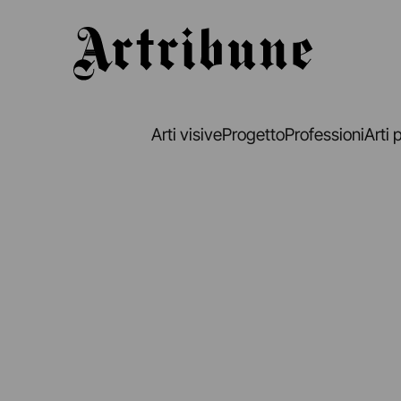
Artribune
Arti visive
Progetto
Professioni
Arti 