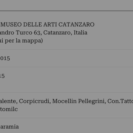
 MUSEO DELLE ARTI CATANZARO
andro Turco 63, Catanzaro, Italia
ui per la mappa)
2015
15
alente
,
Corpicrudi
,
Mocellin Pellegrini
,
Con.Tatt
tomilc
aramia