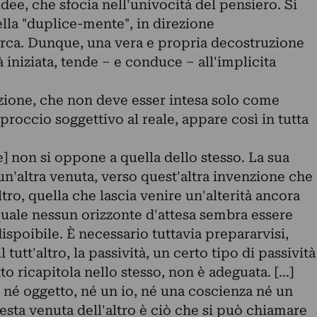
dee, che sfocia nell'univocità del pensiero. Si
ella "duplice-mente", in direzione
erca. Dunque, una vera e propria decostruzione
 iniziata, tende – e conduce – all'implicita
uzione, che non deve esser intesa solo come
occio soggettivo al reale, appare così in tutta
e] non si oppone a quella dello stesso. La sua
un'altra venuta, verso quest'altra invenzione che
tro, quella che lascia venire un'alterità ancora
quale nessun orizzonte d'attesa sembra essere
ispoibile. È necessario tuttavia prepararvisi,
 tutt'altro, la passività, un certo tipo di passività
to ricapitola nello stesso, non è adeguata. [...]
o, né oggetto, né un io, né una coscienza né un
esta venuta dell'altro è ciò che si può chiamare