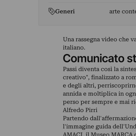
Generi
arte cont
Una rassegna video che va
italiano.
Comunicato s
Passi diventa così la sinte
creativo", finalizzato a 
e degli altri, perriscoprir
annida e moltiplica in o
perso per sempre e mai r
Alfredo Pirri
Partendo dall'affermazione
l'immagine guida dell'Un
AMACI, il Museo MARCA di