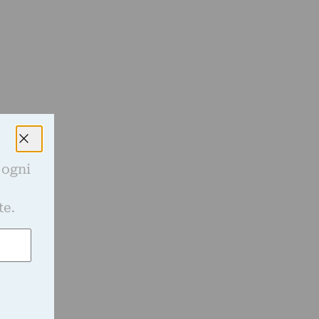
 ogni
e
te.