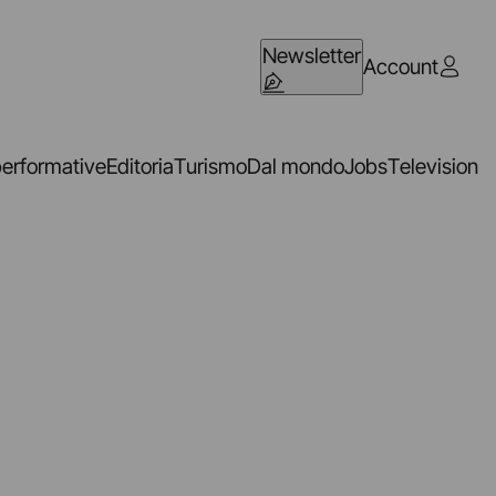
Newsletter
Account
performative
Editoria
Turismo
Dal mondo
Jobs
Television