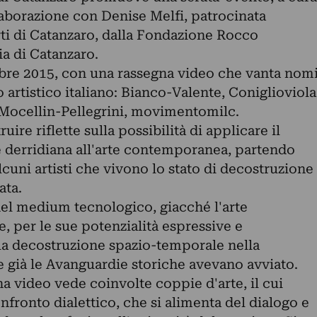
aborazione con Denise Melfi, patrocinata
rti di Catanzaro, dalla Fondazione Rocco
a di Catanzaro.
tobre 2015, con una rassegna video che vanta nom
 artistico italiano: Bianco-Valente, Coniglioviola
ocellin-Pellegrini, movimentomilc.
ire riflette sulla possibilità di applicare il
 derridiana all'arte contemporanea, partendo
lcuni artisti che vivono lo stato di decostruzione
ata.
del medium tecnologico, giacché l'arte
, per le sue potenzialità espressive e
a decostruzione spazio-temporale nella
e già le Avanguardie storiche avevano avviato.
na video vede coinvolte coppie d'arte, il cui
nfronto dialettico, che si alimenta del dialogo e