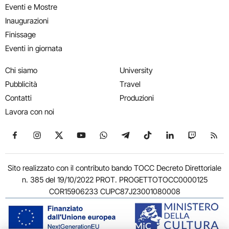
Eventi e Mostre
Inaugurazioni
Finissage
Eventi in giornata
Chi siamo
University
Pubblicità
Travel
Contatti
Produzioni
Lavora con noi
Seguici su Facebook
Seguici su Instagram
Seguici su X
Seguici su YouTube
Seguici su WhatsApp
Seguici su Telegram
Seguici su TikTok
Seguici su Link
Seguici su
Segui
Sito realizzato con il contributo bando TOCC Decreto Direttoriale
n. 385 del 19/10/2022 PROT. PROGETTOTOCC0000125
COR15906233 CUPC87J23001080008