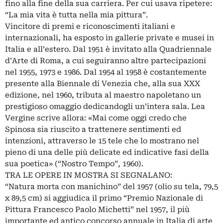
fino alla fine della sua carriera. Per cui usava ripetere:
“La mia vita è tutta nella mia pittura”.
Vincitore di premi e riconoscimenti italiani e
internazionali, ha esposto in gallerie private e musei in
Italia e all’estero. Dal 1951 è invitato alla Quadriennale
d’Arte di Roma, a cui seguiranno altre partecipazioni
nel 1955, 1973 e 1986. Dal 1954 al 1958 è costantemente
presente alla Biennale di Venezia che, alla sua XXX
edizione, nel 1960, tributa al maestro napoletano un
prestigioso omaggio dedicandogli un’intera sala. Lea
Vergine scrive allora: «Mai come oggi credo che
Spinosa sia riuscito a trattenere sentimenti ed
intenzioni, attraverso le 15 tele che lo mostrano nel
pieno di una delle più delicate ed indicative fasi della
sua poetica» (“Nostro Tempo”, 1960).
TRA LE OPERE IN MOSTRA SI SEGNALANO:
“Natura morta con manichino” del 1957 (olio su tela, 79,5
x 89,5 cm) si aggiudica il primo “Premio Nazionale di
Pittura Francesco Paolo Michetti” nel 1957, il più
importante ed antico concorso annuale in Italia di arte