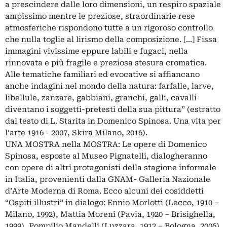
a prescindere dalle loro dimensioni, un respiro spaziale
ampissimo mentre le preziose, straordinarie rese
atmosferiche rispondono tutte a un rigoroso controllo
che nulla toglie al lirismo della composizione. […] Fissa
immagini vivissime eppure labili e fugaci, nella
rinnovata e più fragile e preziosa stesura cromatica.
Alle tematiche familiari ed evocative si affiancano
anche indagini nel mondo della natura: farfalle, larve,
libellule, zanzare, gabbiani, granchi, galli, cavalli
diventano i soggetti-pretesti della sua pittura” (estratto
dal testo di L. Starita in Domenico Spinosa. Una vita per
l’arte 1916 - 2007, Skira Milano, 2016).
UNA MOSTRA nella MOSTRA: Le opere di Domenico
Spinosa, esposte al Museo Pignatelli, dialogheranno
con opere di altri protagonisti della stagione informale
in Italia, provenienti dalla GNAM- Galleria Nazionale
d’Arte Moderna di Roma. Ecco alcuni dei cosiddetti
“Ospiti illustri” in dialogo: Ennio Morlotti (Lecco, 1910 –
Milano, 1992), Mattia Moreni (Pavia, 1920 – Brisighella,
1999), Pompilio Mandelli (Luzzara, 1912 – Bologna, 2006),