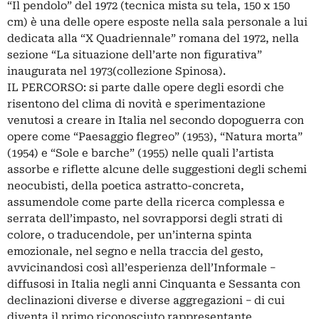
“Il pendolo” del 1972 (tecnica mista su tela, 150 x 150
cm) è una delle opere esposte nella sala personale a lui
dedicata alla “X Quadriennale” romana del 1972, nella
sezione “La situazione dell’arte non figurativa”
inaugurata nel 1973(collezione Spinosa).
IL PERCORSO: si parte dalle opere degli esordi che
risentono del clima di novità e sperimentazione
venutosi a creare in Italia nel secondo dopoguerra con
opere come “Paesaggio flegreo” (1953), “Natura morta”
(1954) e “Sole e barche” (1955) nelle quali l’artista
assorbe e riflette alcune delle suggestioni degli schemi
neocubisti, della poetica astratto-concreta,
assumendole come parte della ricerca complessa e
serrata dell’impasto, nel sovrap­porsi degli strati di
colore, o traducendole, per un’interna spinta
emozionale, nel segno e nella traccia del gesto,
avvicinandosi così all’esperienza dell’Informale −
diffusosi in Italia negli anni Cinquanta e Sessanta con
declinazioni diverse e diverse aggregazioni − di cui
diventa il primo riconosciuto rappresentante