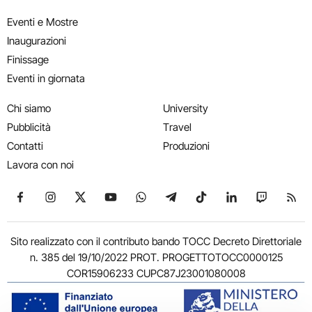
Eventi e Mostre
Inaugurazioni
Finissage
Eventi in giornata
Chi siamo
University
Pubblicità
Travel
Contatti
Produzioni
Lavora con noi
Seguici su Facebook
Seguici su Instagram
Seguici su X
Seguici su YouTube
Seguici su WhatsApp
Seguici su Telegram
Seguici su TikTok
Seguici su Link
Seguici su
Segui
Sito realizzato con il contributo bando TOCC Decreto Direttoriale
n. 385 del 19/10/2022 PROT. PROGETTOTOCC0000125
COR15906233 CUPC87J23001080008