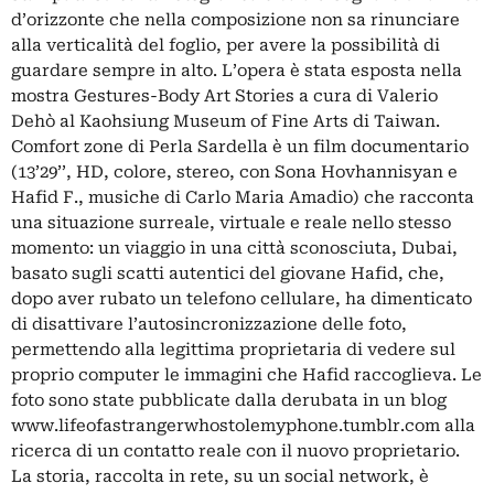
d’orizzonte che nella composizione non sa rinunciare
alla verticalità del foglio, per avere la possibilità di
guardare sempre in alto. L’opera è stata esposta nella
mostra Gestures-Body Art Stories a cura di Valerio
Dehò al Kaohsiung Museum of Fine Arts di Taiwan.
Comfort zone di Perla Sardella è un film documentario
(13’29’’, HD, colore, stereo, con Sona Hovhannisyan e
Hafid F., musiche di Carlo Maria Amadio) che racconta
una situazione surreale, virtuale e reale nello stesso
momento: un viaggio in una città sconosciuta, Dubai,
basato sugli scatti autentici del giovane Hafid, che,
dopo aver rubato un telefono cellulare, ha dimenticato
di disattivare l’autosincronizzazione delle foto,
permettendo alla legittima proprietaria di vedere sul
proprio computer le immagini che Hafid raccoglieva. Le
foto sono state pubblicate dalla derubata in un blog
www.lifeofastrangerwhostolemyphone.tumblr.com alla
ricerca di un contatto reale con il nuovo proprietario.
La storia, raccolta in rete, su un social network, è