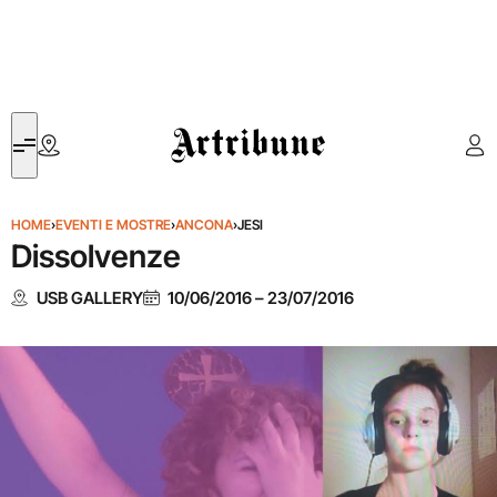
Artribune
HOME
›
EVENTI E MOSTRE
›
ANCONA
›
JESI
Dissolvenze
USB GALLERY
10/06/2016
–
23/07/2016