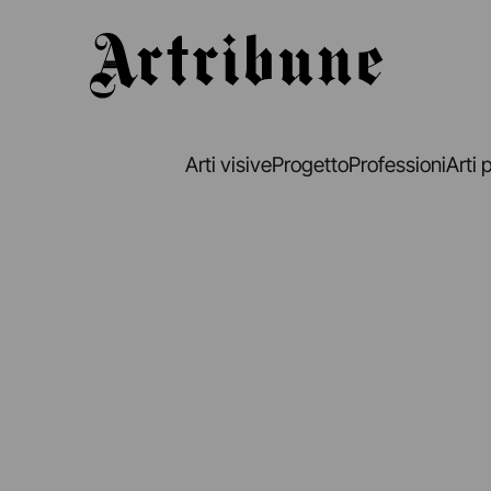
Artribune
Arti visive
Progetto
Professioni
Arti 