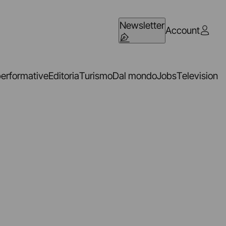
Newsletter
Account
performative
Editoria
Turismo
Dal mondo
Jobs
Television