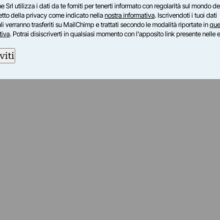
e Srl utilizza i dati da te forniti per tenerti informato con regolarità sul mondo del
petto della privacy come indicato nella
nostra informativa
. Iscrivendoti i tuoi dati
i verranno trasferiti su MailChimp e trattati secondo le modalità riportate in
que
tiva
. Potrai disiscriverti in qualsiasi momento con l'apposito link presente nelle 
viti