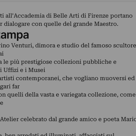
ati all’Accademia di Belle Arti di Firenze portano
r dialogare con quelle del grande Maestro.
tampa
rino Venturi, dimora e studio del famoso scultor
ai
a le più prestigiose collezioni pubbliche e
i Uffizi e i Musei
 artisti contemporanei, che vogliano muoversi ed
gari far
on quelli della vasta e variegata collezione, come
de
’Atelier celebrato dal grande amico e poeta Mari
, ben arredati ed illuminati, affacciati sul