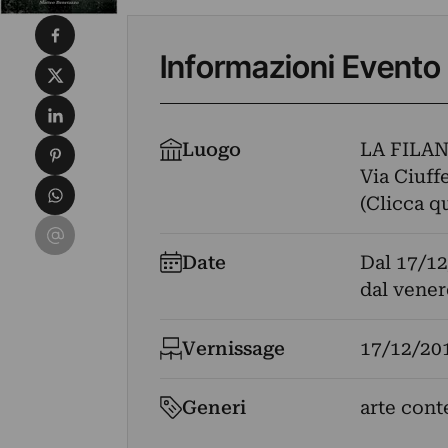
Condividi su Facebook
Informazioni Evento
Condividi su X
Condividi su LinkedIn
Condividi su Pinterest
Luogo
LA FILA
Via Ciuff
Condividi su WhatsApp
(Clicca q
Condividi su Email
Date
Dal
17/12
dal vener
Vernissage
17/12/20
Generi
arte cont