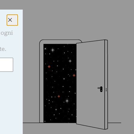
 ogni
e
te.