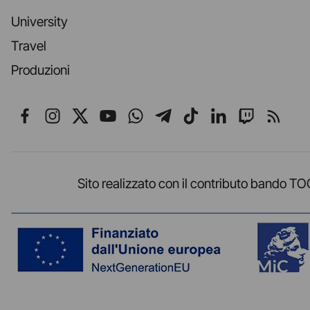
University
Travel
Produzioni
Seguici su Facebook
Seguici su Instagram
Seguici su X
Seguici su YouTube
Seguici su WhatsApp
Seguici su Telegr
Seguici su TikT
Seguici su L
Seguici 
Segui
Sito realizzato con il contributo band