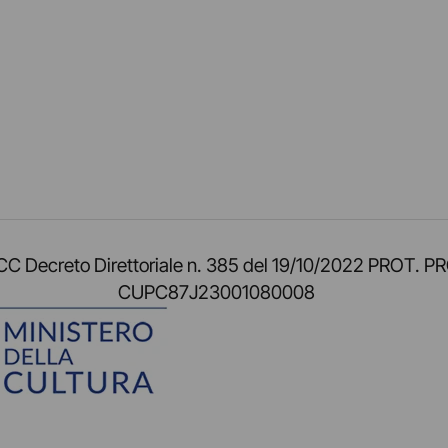
am
ok
inkedIn
su Twitch
ci su Rss
o TOCC Decreto Direttoriale n. 385 del 19/10/2022 
CUPC87J23001080008