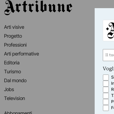
Artribune
Arti visive
Progetto
Professioni
Nom
Arti performative
(Obbli
Editoria
Nome
Vogl
Turismo
S
Dal mondo
I
Jobs
R
T
Television
P
F
Abbonamenti