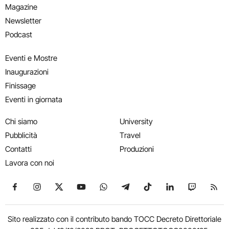
Magazine
Newsletter
Podcast
Eventi e Mostre
Inaugurazioni
Finissage
Eventi in giornata
Chi siamo
University
Pubblicità
Travel
Contatti
Produzioni
Lavora con noi
Seguici su Facebook
Seguici su Instagram
Seguici su X
Seguici su YouTube
Seguici su WhatsApp
Seguici su Telegram
Seguici su TikTok
Seguici su Link
Seguici su
Segui
Sito realizzato con il contributo bando TOCC Decreto Direttoriale