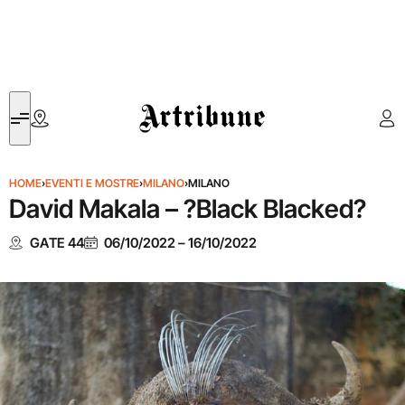
Artribune
HOME
›
EVENTI E MOSTRE
›
MILANO
›
MILANO
David Makala – ?Black Blacked?
GATE 44
06/10/2022
–
16/10/2022