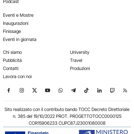
Podcast
Eventi e Mostre
Inaugurazioni
Finissage
Eventi in giornata
Chi siamo
University
Pubblicità
Travel
Contatti
Produzioni
Lavora con noi
Seguici su Facebook
Seguici su Instagram
Seguici su X
Seguici su YouTube
Seguici su WhatsApp
Seguici su Telegram
Seguici su TikTok
Seguici su Link
Seguici su
Segui
Sito realizzato con il contributo bando TOCC Decreto Direttoriale
n. 385 del 19/10/2022 PROT. PROGETTOTOCC0000125
COR15906233 CUPC87J23001080008