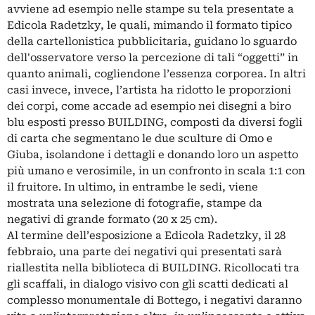
avviene ad esempio nelle stampe su tela presentate a
Edicola Radetzky, le quali, mimando il formato tipico
della cartellonistica pubblicitaria, guidano lo sguardo
dell'osservatore verso la percezione di tali “oggetti” in
quanto animali, cogliendone l’essenza corporea. In altri
casi invece, invece, l’artista ha ridotto le proporzioni
dei corpi, come accade ad esempio nei disegni a biro
blu esposti presso BUILDING, composti da diversi fogli
di carta che segmentano le due sculture di Omo e
Giuba, isolandone i dettagli e donando loro un aspetto
più umano e verosimile, in un confronto in scala 1:1 con
il fruitore. In ultimo, in entrambe le sedi, viene
mostrata una selezione di fotografie, stampe da
negativi di grande formato (20 x 25 cm).
Al termine dell’esposizione a Edicola Radetzky, il 28
febbraio, una parte dei negativi qui presentati sarà
riallestita nella biblioteca di BUILDING. Ricollocati tra
gli scaffali, in dialogo visivo con gli scatti dedicati al
complesso monumentale di Bottego, i negativi daranno