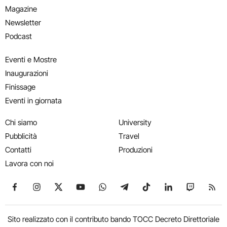
Magazine
Newsletter
Podcast
Eventi e Mostre
Inaugurazioni
Finissage
Eventi in giornata
Chi siamo
University
Pubblicità
Travel
Contatti
Produzioni
Lavora con noi
Seguici su Facebook
Seguici su Instagram
Seguici su X
Seguici su YouTube
Seguici su WhatsApp
Seguici su Telegram
Seguici su TikTok
Seguici su Link
Seguici su
Segui
Sito realizzato con il contributo bando TOCC Decreto Direttoriale