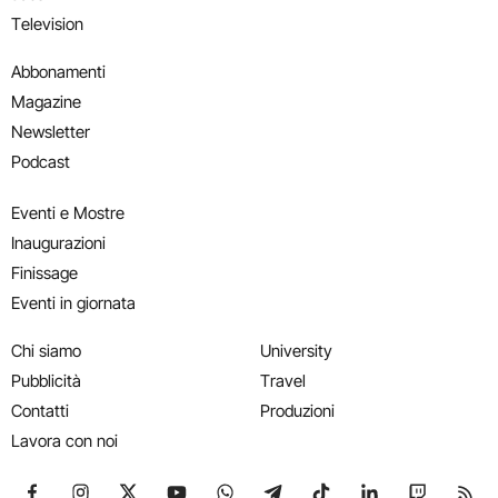
Television
Abbonamenti
Magazine
Newsletter
Podcast
Eventi e Mostre
Inaugurazioni
Finissage
Eventi in giornata
Chi siamo
University
Pubblicità
Travel
Contatti
Produzioni
Lavora con noi
Seguici su Facebook
Seguici su Instagram
Seguici su X
Seguici su YouTube
Seguici su WhatsApp
Seguici su Telegram
Seguici su TikTok
Seguici su Link
Seguici su
Segui