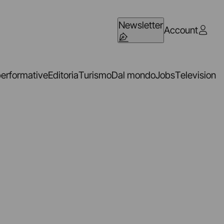
Newsletter
Account
performative
Editoria
Turismo
Dal mondo
Jobs
Television