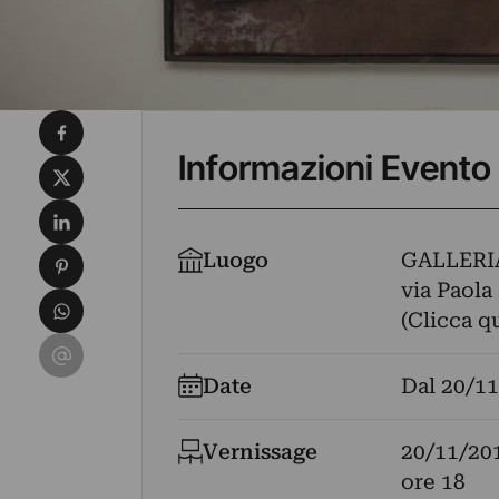
Condividi su Facebook
Informazioni Evento
Condividi su X
Condividi su LinkedIn
Condividi su Pinterest
Luogo
GALLERI
via Paola 
Condividi su WhatsApp
(Clicca q
Condividi su Email
Date
Dal
20/11
Vernissage
20/11/20
ore 18