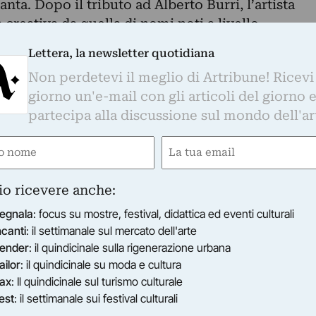
ta. Dopo il tributo ad Alberto Burri, l’artista
à creativa da quella di nomi noti a livello
l mondo con le proprie emozioni.
Lettera, la newsletter quotidiana
lasmate attraverso la crudezza dei metalli
Non perdetevi il meglio di Artribune! Ricevi
 grado di tagliare chirurgicamente ogni emozione
giorno un'e-mail con gli articoli del giorno 
ola a nudo, senza il timore dello scorrere di
partecipa alla discussione sul mondo dell'ar
ano ad imbrattare le superfici battute dei quadri
 un seriale, le creazioni si intrecciano, attraverso
e
Email
 magistralmente creati, andando a costruire un
ired)
(Required)
corcio di vita.
io ricevere anche:
alla pittura materica di Damiano Quaranta: i
li urbanistici, donano tridimensionalità alle
egnala
: focus su mostre, festival, didattica ed eventi culturali
ncanti
: il settimanale sul mercato dell'arte
bili da più punti di vista, lasciando ad ogni
ender
: il quindicinale sulla rigenerazione urbana
iconoscersi nel quadro e nell’emozione che
ailor
: il quindicinale su moda e cultura
ax
: Il quindicinale sul turismo culturale
ollezione “Vuoti e Pieni – Il dolore nella materia
est
: il settimanale sui festival culturali
 al coraggio di guardarsi allo specchio e di