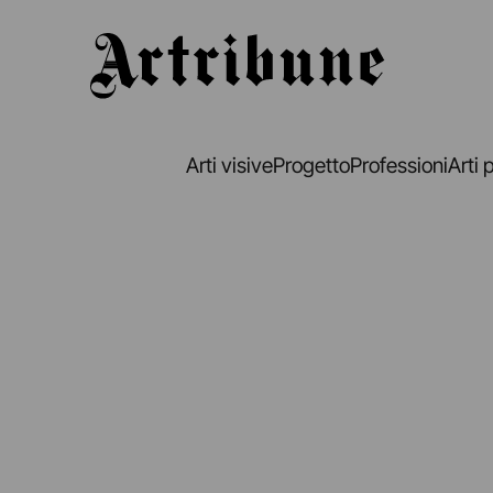
Artribune
Arti visive
Progetto
Professioni
Arti 