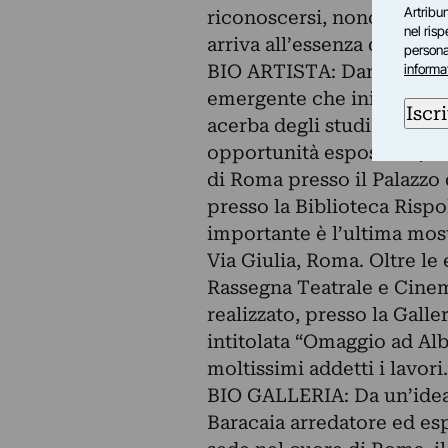
Artribun
riconoscersi, nonostante la
nel ris
arriva all’essenza della pr
personal
BIO ARTISTA: Damiano Qua
informa
emergente che inizia la pr
Iscri
acerba degli studi artistic
opportunità espositive; tra
di Roma presso il Palazzo
presso la Biblioteca Rispo
importante è l’ultima most
Via Giulia, Roma. Oltre le 
Rassegna Teatrale e Cinem
realizzato, presso la Gall
intitolata “Omaggio ad Alb
moltissimi addetti i lavori.
BIO GALLERIA: Da un’idea d
Baracaia arredatore ed esp