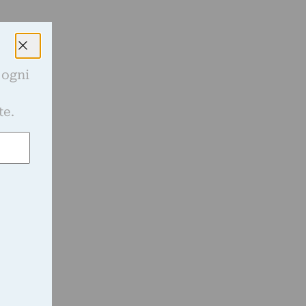
 ogni
,
e
te.
.
”