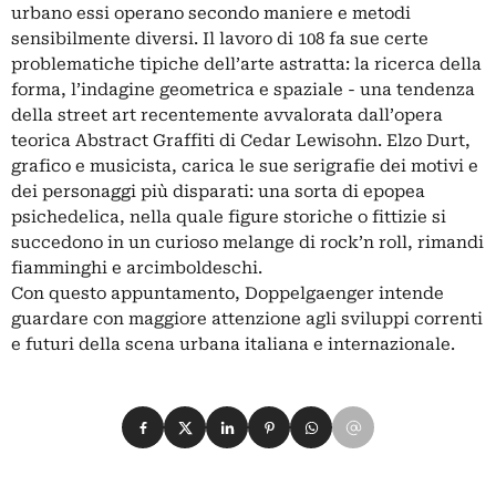
urbano essi operano secondo maniere e metodi
sensibilmente diversi. Il lavoro di 108 fa sue certe
problematiche tipiche dell’arte astratta: la ricerca della
forma, l’indagine geometrica e spaziale - una tendenza
della street art recentemente avvalorata dall’opera
teorica Abstract Graffiti di Cedar Lewisohn. Elzo Durt,
grafico e musicista, carica le sue serigrafie dei motivi e
dei personaggi più disparati: una sorta di epopea
psichedelica, nella quale figure storiche o fittizie si
succedono in un curioso melange di rock’n roll, rimandi
fiamminghi e arcimboldeschi.
Con questo appuntamento, Doppelgaenger intende
guardare con maggiore attenzione agli sviluppi correnti
e futuri della scena urbana italiana e internazionale.
Condividi su Facebook
Condividi su X
Condividi su LinkedIn
Condividi su Pinterest
Condividi su WhatsApp
Condividi su Email