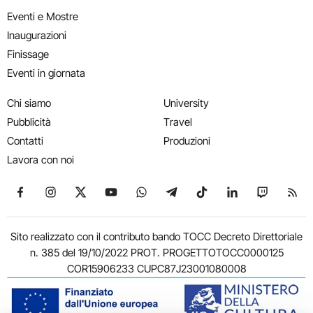
Eventi e Mostre
Inaugurazioni
Finissage
Eventi in giornata
Chi siamo
University
Pubblicità
Travel
Contatti
Produzioni
Lavora con noi
Seguici su Facebook
Seguici su Instagram
Seguici su X
Seguici su YouTube
Seguici su WhatsApp
Seguici su Telegram
Seguici su TikTok
Seguici su Link
Seguici su
Segui
Sito realizzato con il contributo bando TOCC Decreto Direttoriale
n. 385 del 19/10/2022 PROT. PROGETTOTOCC0000125
COR15906233 CUPC87J23001080008