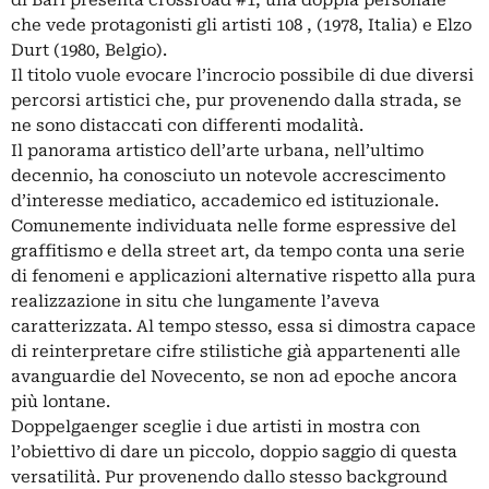
di Bari presenta crossroad #1, una doppia personale
che vede protagonisti gli artisti 108 , (1978, Italia) e Elzo
Durt (1980, Belgio).
Il titolo vuole evocare l’incrocio possibile di due diversi
percorsi artistici che, pur provenendo dalla strada, se
ne sono distaccati con differenti modalità.
Il panorama artistico dell’arte urbana, nell’ultimo
decennio, ha conosciuto un notevole accrescimento
d’interesse mediatico, accademico ed istituzionale.
Comunemente individuata nelle forme espressive del
graffitismo e della street art, da tempo conta una serie
di fenomeni e applicazioni alternative rispetto alla pura
realizzazione in situ che lungamente l’aveva
caratterizzata. Al tempo stesso, essa si dimostra capace
di reinterpretare cifre stilistiche già appartenenti alle
avanguardie del Novecento, se non ad epoche ancora
più lontane.
Doppelgaenger sceglie i due artisti in mostra con
l’obiettivo di dare un piccolo, doppio saggio di questa
versatilità. Pur provenendo dallo stesso background