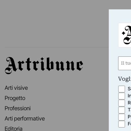
Nom
Artribune
(Requ
First
Vogl
Arti visive
S
I
Progetto
R
Professioni
T
P
Arti performative
F
Editoria