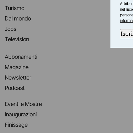
Artribun
Turismo
nel ris
personal
Dal mondo
informa
Jobs
Iscri
Television
Abbonamenti
Magazine
Newsletter
Podcast
Eventi e Mostre
Inaugurazioni
Finissage