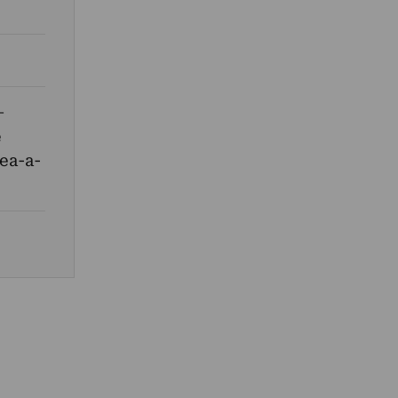
–
e
ea-a-