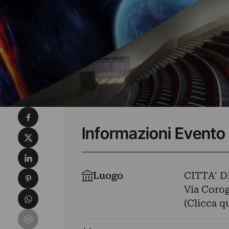
Condividi su Facebook
Informazioni Evento
Condividi su X
Condividi su LinkedIn
Condividi su Pinterest
Luogo
CITTA' 
Via Corogl
Condividi su WhatsApp
(Clicca q
Condividi su Email