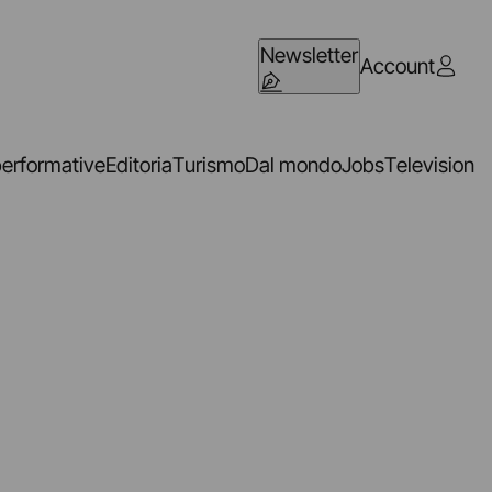
Newsletter
Account
performative
Editoria
Turismo
Dal mondo
Jobs
Television