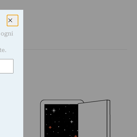
 ogni
e
te.