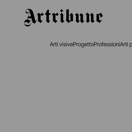
Artribune
Arti visive
Progetto
Professioni
Arti 