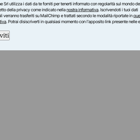
e Srl utilizza i dati da te forniti per tenerti informato con regolarità sul mondo del
petto della privacy come indicato nella
nostra informativa
. Iscrivendoti i tuoi dati
i verranno trasferiti su MailChimp e trattati secondo le modalità riportate in
que
tiva
. Potrai disiscriverti in qualsiasi momento con l'apposito link presente nelle 
viti