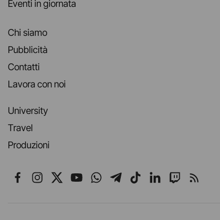
Eventi in giornata
Chi siamo
Pubblicità
Contatti
Lavora con noi
University
Travel
Produzioni
Seguici su Facebook
Seguici su Instagram
Seguici su X
Seguici su YouTube
Seguici su WhatsApp
Seguici su Telegr
Seguici su TikT
Seguici su L
Seguici 
Segui