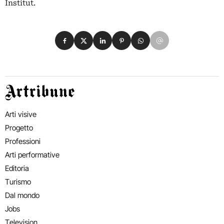
Institut.
Condividi su Facebook
Condividi su X
Condividi su LinkedIn
Condividi su Pinterest
Condividi su WhatsApp
Condividi su Email
Artribune
Arti visive
Progetto
Professioni
Arti performative
Editoria
Turismo
Dal mondo
Jobs
Television