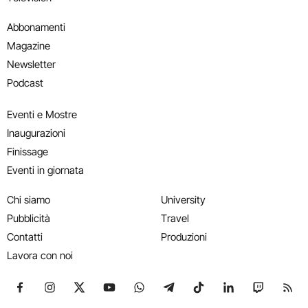
Abbonamenti
Magazine
Newsletter
Podcast
Eventi e Mostre
Inaugurazioni
Finissage
Eventi in giornata
Chi siamo
University
Pubblicità
Travel
Contatti
Produzioni
Lavora con noi
Seguici su Facebook
Seguici su Instagram
Seguici su X
Seguici su YouTube
Seguici su WhatsApp
Seguici su Telegram
Seguici su TikTok
Seguici su Link
Seguici su
Segui