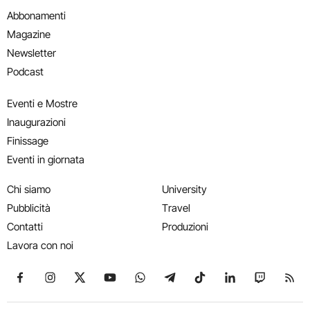
Abbonamenti
Magazine
Newsletter
Podcast
Eventi e Mostre
Inaugurazioni
Finissage
Eventi in giornata
Chi siamo
University
Pubblicità
Travel
Contatti
Produzioni
Lavora con noi
Seguici su Facebook
Seguici su Instagram
Seguici su X
Seguici su YouTube
Seguici su WhatsApp
Seguici su Telegram
Seguici su TikTok
Seguici su Link
Seguici su
Segui