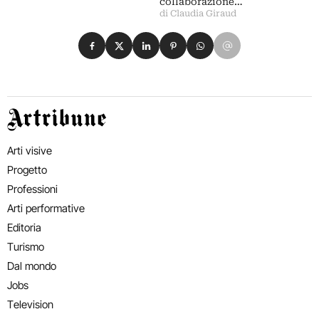
collaborazione…
di Claudia Giraud
Condividi su Facebook
Condividi su X
Condividi su LinkedIn
Condividi su Pinterest
Condividi su WhatsApp
Condividi su Email
Artribune
Arti visive
Progetto
Professioni
Arti performative
Editoria
Turismo
Dal mondo
Jobs
Television