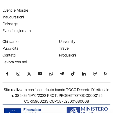
Eventi e Mostre
Inaugurazioni
Finissage
Eventi in giornata
Chi siamo
University
Pubblicità
Travel
Contatti
Produzioni
Lavora con noi
Seguici su Facebook
Seguici su Instagram
Seguici su X
Seguici su YouTube
Seguici su WhatsApp
Seguici su Telegram
Seguici su TikTok
Seguici su Link
Seguici su
Segui
Sito realizzato con il contributo bando TOCC Decreto Direttoriale
n. 385 del 19/10/2022 PROT. PROGETTOTOCC0000125
COR15906233 CUPC87J23001080008