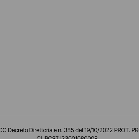
am
ok
inkedIn
su Twitch
ci su Rss
o TOCC Decreto Direttoriale n. 385 del 19/10/2022 
CUPC87J23001080008