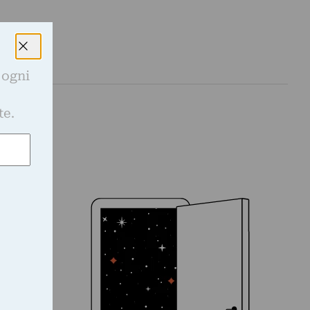
 ogni
e
te.