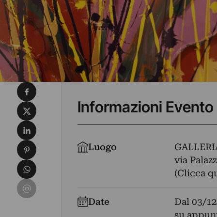
Condividi su Facebook
Informazioni Evento
Condividi su X
Condividi su LinkedIn
Condividi su Pinterest
Luogo
GALLERI
via Palazz
Condividi su WhatsApp
(Clicca q
Condividi su Email
Date
Dal
03/12
su appun