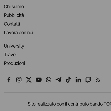
Chi siamo
Pubblicità
Contatti
Lavora con noi
University
Travel
Produzioni
Seguici su Facebook
Seguici su Instagram
Seguici su X
Seguici su YouTube
Seguici su WhatsApp
Seguici su Telegr
Seguici su TikT
Seguici su L
Seguici 
Segui
Sito realizzato con il contributo band