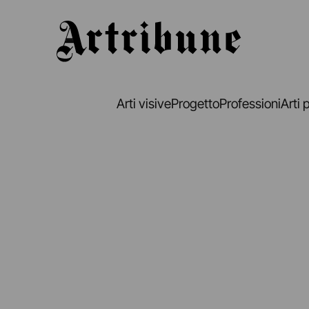
Artribune
Arti visive
Progetto
Professioni
Arti 