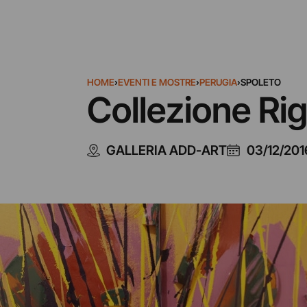
HOME
›
EVENTI E MOSTRE
›
PERUGIA
›
SPOLETO
Collezione Rig
GALLERIA ADD-ART
03/12/201