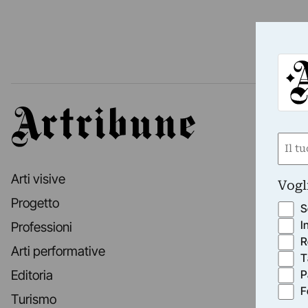
Artribune
Nom
(Requ
First
Arti visive
Vogl
Progetto
S
I
Professioni
R
Arti performative
T
P
Editoria
F
Turismo