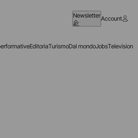
Newsletter
Account
performative
Editoria
Turismo
Dal mondo
Jobs
Television