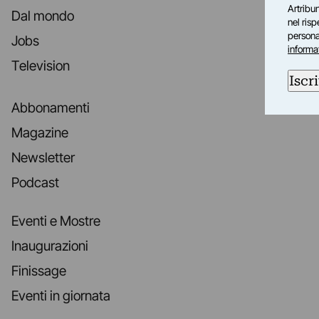
Artribun
Dal mondo
nel ris
personal
Jobs
informa
Television
Iscri
Abbonamenti
Magazine
Newsletter
Podcast
Eventi e Mostre
Inaugurazioni
Finissage
Eventi in giornata