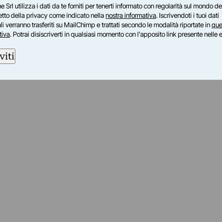
e Srl utilizza i dati da te forniti per tenerti informato con regolarità sul mondo del
petto della privacy come indicato nella
nostra informativa
. Iscrivendoti i tuoi dati
i verranno trasferiti su MailChimp e trattati secondo le modalità riportate in
que
tiva
. Potrai disiscriverti in qualsiasi momento con l'apposito link presente nelle 
viti