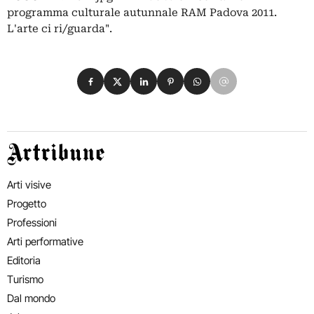
programma culturale autunnale RAM Padova 2011.
L'arte ci ri/guarda".
Condividi su Facebook
Condividi su X
Condividi su LinkedIn
Condividi su Pinterest
Condividi su WhatsApp
Condividi su Email
Artribune
Arti visive
Progetto
Professioni
Arti performative
Editoria
Turismo
Dal mondo