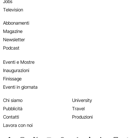
Jobs
Television
Abbonamenti
Magazine
Newsletter
Podcast
Eventi e Mostre
Inaugurazioni
Finissage
Eventi in giornata
Chi siamo
University
Pubblicità
Travel
Contatti
Produzioni
Lavora con noi
Seguici su Facebook
Seguici su Instagram
Seguici su X
Seguici su YouTube
Seguici su WhatsApp
Seguici su Telegram
Seguici su TikTok
Seguici su Link
Seguici su
Segui