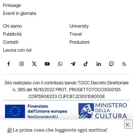
Finissage
Eventi in giornata
Chi siamo
University
Pubblicità
Travel
Contatti
Produzioni
Lavora con noi
Seguici su Facebook
Seguici su Instagram
Seguici su X
Seguici su YouTube
Seguici su WhatsApp
Seguici su Telegram
Seguici su TikTok
Seguici su Link
Seguici su
Segui
Sito realizzato con il contributo bando TOCC Decreto Direttoriale
n. 385 del 19/10/2022 PROT. PROGETTOTOCC0000125
COR15906233 CUPC87J23001080008
La prima cosa che leggerete ogni mattina!
© 2011-2026 ARTRIBUNE srl – Corso Vittorio Emanuele II, 287 –