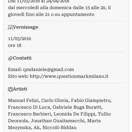
Dal
11/03/2016
al
24/04/2016
dal mercoledì alla domenica dalle 15 alle 20, il
giovedì fino alle 21 o su appuntamento
Vernissage
11/03/2016
ore 18
Contatti
Email:
qmdaniele@gmail.com
Sito web:
http://www.questionmarkmilano.it
Artisti
Manuel Felisi
,
Carlo Gloria
,
Fabio Giampietro
,
Francesco Di Luca
,
Gabriele Buga Buratti
,
Francesco Barbieri
,
Leonida De Filippi
,
Tullio
Deorsola
,
Jonathan Guaitamacchi
,
Marta
Mezynska
,
Ak
,
Niccolò Biddau