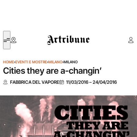
Artribune
HOME
›
EVENTI E MOSTRE
›
MILANO
›
MILANO
Cities they are a-changin’
FABBRICA DEL VAPORE
11/03/2016
–
24/04/2016