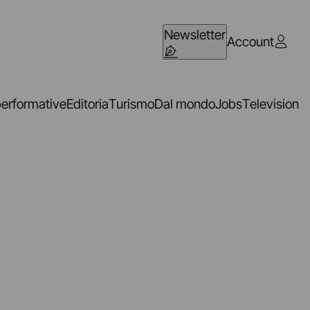
Newsletter
Account
performative
Editoria
Turismo
Dal mondo
Jobs
Television