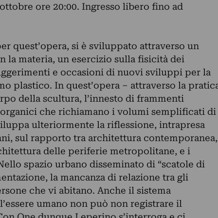
ttobre ore 20:00. Ingresso libero fino ad
per quest’opera, si è sviluppato attraverso un
 la materia, un esercizio sulla fisicità dei
uggerimenti e occasioni di nuovi sviluppi per la
o plastico. In quest’opera – attraverso la pratic
po della scultura, l’innesto di frammenti
organici che richiamano i volumi semplificati di
iluppa ulteriormente la riflessione, intrapresa
anni, sul rapporto tra architettura contemporanea,
hitettura delle periferie metropolitane, e i
 Nello spazio urbano disseminato di “scatole di
ntazione, la mancanza di relazione tra gli
ersone che vi abitano. Anche il sistema
ll’essere umano non può non registrare il
Con One dunque Leperino s’interroga e ci