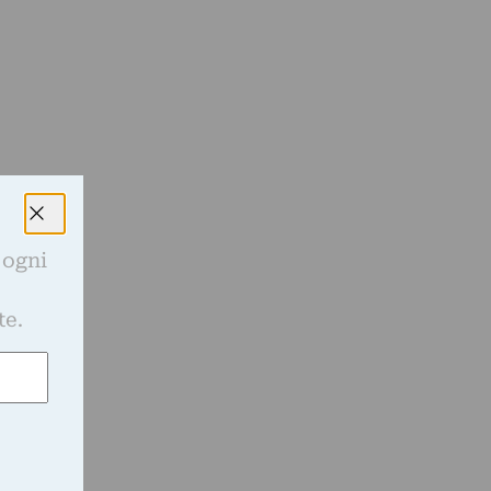
 ogni
e
te.
a