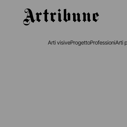
Artribune
Arti visive
Progetto
Professioni
Arti 