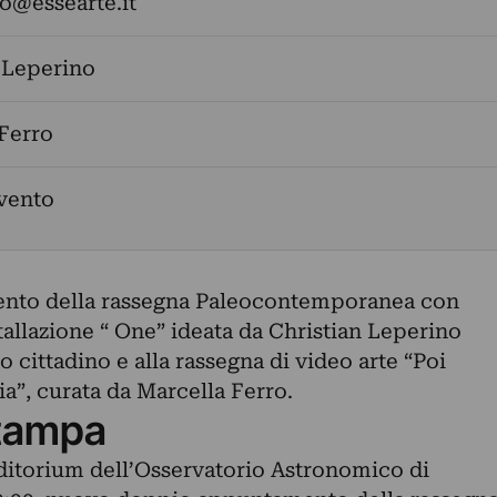
fo@essearte.it
 Leperino
Ferro
evento
to della rassegna Paleocontemporanea con
stallazione “ One” ideata da Christian Leperino
o cittadino e alla rassegna di video arte “Poi
ia”, curata da Marcella Ferro.
tampa
uditorium dell’Osservatorio Astronomico di