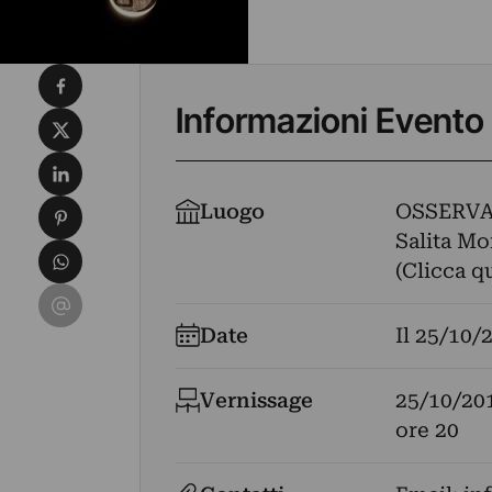
Condividi su Facebook
Informazioni Evento
Condividi su X
Condividi su LinkedIn
Condividi su Pinterest
Luogo
OSSERVA
Salita Moi
Condividi su WhatsApp
(Clicca q
Condividi su Email
Date
Il
25/10/
Vernissage
25/10/20
ore 20