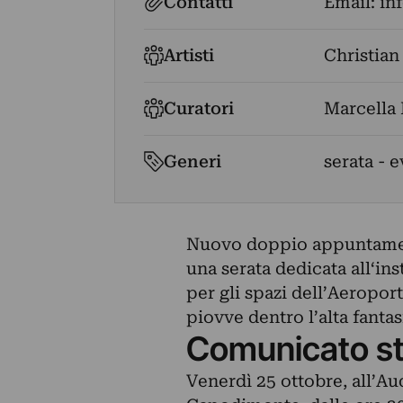
Contatti
Email:
in
Artisti
Christian
Curatori
Marcella 
Generi
serata - 
Nuovo doppio appuntamen
una serata dedicata all‘in
per gli spazi dell’Aeroport
piovve dentro l’alta fantas
Comunicato s
Venerdì 25 ottobre, all’A