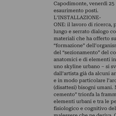
Capodimonte, venerdì 25 o
esaurimento posti.
L’INSTALLAZIONE-
ONE: il lavoro di ricerca, 
lungo e serrato dialogo con
materiali che ha offerto s
“formazione” dell’organism
del “sezionamento” del cor
anatomici e di elementi in
uno skyline urbano – si sv
dall’artista già da alcuni 
e in modo particolare l’arc
(disattesi) bisogni umani.
cemento” trionfa la framme
elementi urbani e tra le p
fisiologico e cognitivo de
malessere che ne deriva. 