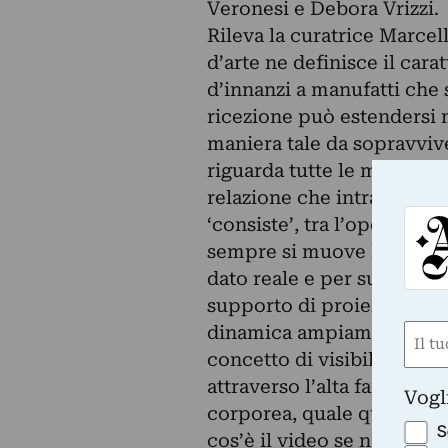
Veronesi e Debora Vrizzi.
Rileva la curatrice Marcel
d’arte ne definisce il cara
d’innanzi a manufatti che 
ricezione può estendersi m
maniera tale da sopravviv
riguarda tutte le maniere 
relazione che intrattiene c
‘consiste’, tra l’opera e 
sempre si muove la video a
dato reale e per sua cos
supporto di proiezione ris
dinamica ampiamente argo
Nom
concetto di visibilità, chi
(Requ
First
attraverso l’alta fantasia,
Vogl
corporea, quale quella che
S
cos’è il video se non un 