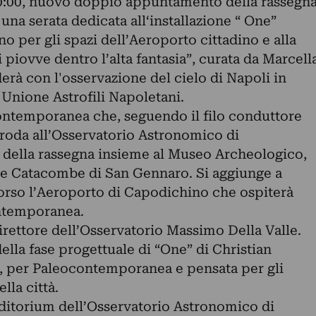
0:00, nuovo doppio appuntamento della rassegn
a serata dedicata all‘installazione “ One”
o per gli spazi dell’Aeroporto cittadino e alla
 piovve dentro l’alta fantasia”, curata da Marcell
derà con l'osservazione del cielo di Napoli in
 Unione Astrofili Napoletani.
ontemporanea che, seguendo il filo conduttore
roda all’Osservatorio Astronomico di
 della rassegna insieme al Museo Archeologico,
le Catacombe di San Gennaro. Si aggiunge a
orso l’Aeroporto di Capodichino che ospiterà
ontemporanea.
direttore dell’Osservatorio Massimo Della Valle.
ella fase progettuale di “One” di Christian
a, per Paleocontemporanea e pensata per gli
lla città.
uditorium dell’Osservatorio Astronomico di