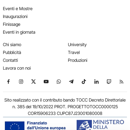
Eventi e Mostre
Inaugurazioni
Finissage
Eventi in giornata
Chi siamo
University
Pubblicità
Travel
Contatti
Produzioni
Lavora con noi
Seguici su Facebook
Seguici su Instagram
Seguici su X
Seguici su YouTube
Seguici su WhatsApp
Seguici su Telegram
Seguici su TikTok
Seguici su Link
Seguici su
Segui
Sito realizzato con il contributo bando TOCC Decreto Direttoriale
n. 385 del 19/10/2022 PROT. PROGETTOTOCC0000125
COR15906233 CUPC87J23001080008