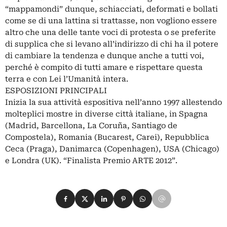
“mappamondi” dunque, schiacciati, deformati e bollati
come se di una lattina si trattasse, non vogliono essere
altro che una delle tante voci di protesta o se preferite
di supplica che si levano all’indirizzo di chi ha il potere
di cambiare la tendenza e dunque anche a tutti voi,
perché è compito di tutti amare e rispettare questa
terra e con Lei l’Umanità intera.
ESPOSIZIONI PRINCIPALI
Inizia la sua attività espositiva nell’anno 1997 allestendo
molteplici mostre in diverse città italiane, in Spagna
(Madrid, Barcellona, La Coruña, Santiago de
Compostela), Romania (Bucarest, Carei), Repubblica
Ceca (Praga), Danimarca (Copenhagen), USA (Chicago)
e Londra (UK). “Finalista Premio ARTE 2012”.
Condividi su Facebook
Condividi su X
Condividi su LinkedIn
Condividi su Pinterest
Condividi su WhatsApp
Condividi su Email