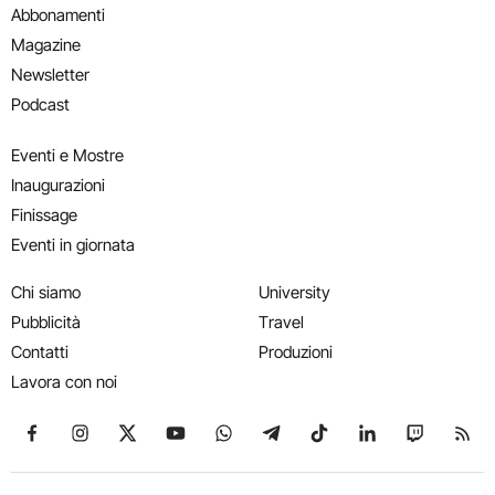
Abbonamenti
Magazine
Newsletter
Podcast
Eventi e Mostre
Inaugurazioni
Finissage
Eventi in giornata
Chi siamo
University
Pubblicità
Travel
Contatti
Produzioni
Lavora con noi
Seguici su Facebook
Seguici su Instagram
Seguici su X
Seguici su YouTube
Seguici su WhatsApp
Seguici su Telegram
Seguici su TikTok
Seguici su Link
Seguici su
Segui