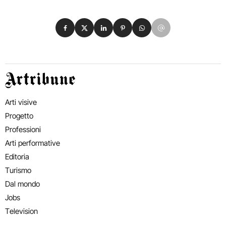
Condividi su Facebook
Condividi su X
Condividi su LinkedIn
Condividi su Pinterest
Condividi su WhatsApp
Condividi su Email
Artribune
Arti visive
Progetto
Professioni
Arti performative
Editoria
Turismo
Dal mondo
Jobs
Television