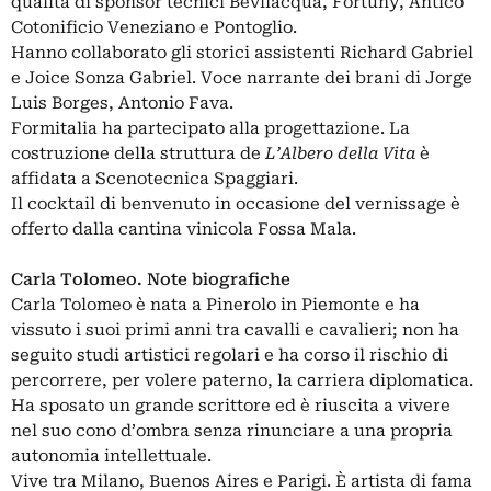
qualità di sponsor tecnici Bevilacqua, Fortuny, Antico
Cotonificio Veneziano e Pontoglio.
Hanno collaborato gli storici assistenti Richard Gabriel
e Joice Sonza Gabriel. Voce narrante dei brani di Jorge
Luis Borges, Antonio Fava.
Formitalia ha partecipato alla progettazione. La
costruzione della struttura de
L’Albero della Vita
è
affidata a Scenotecnica Spaggiari.
Il cocktail di benvenuto in occasione del vernissage è
offerto dalla cantina vinicola Fossa Mala.
Carla Tolomeo. Note biografiche
Carla Tolomeo è nata a Pinerolo in Piemonte e ha
vissuto i suoi primi anni tra cavalli e cavalieri; non ha
seguito studi artistici regolari e ha corso il rischio di
percorrere, per volere paterno, la carriera diplomatica.
Ha sposato un grande scrittore ed è riuscita a vivere
nel suo cono d’ombra senza rinunciare a una propria
autonomia intellettuale.
Vive tra Milano, Buenos Aires e Parigi. È artista di fama