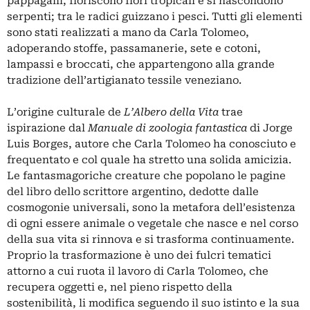
pappagalli, fioriscono fiori tropicali e si nascondono
serpenti; tra le radici guizzano i pesci. Tutti gli elementi
sono stati realizzati a mano da Carla Tolomeo,
adoperando stoffe, passamanerie, sete e cotoni,
lampassi e broccati, che appartengono alla grande
tradizione dell’artigianato tessile veneziano.
L’origine culturale de
L’Albero della Vita
trae
ispirazione dal
Manuale di zoologia fantastica
di Jorge
Luis Borges, autore che Carla Tolomeo ha conosciuto e
frequentato e col quale ha stretto una solida amicizia.
Le fantasmagoriche creature che popolano le pagine
del libro dello scrittore argentino, dedotte dalle
cosmogonie universali, sono la metafora dell’esistenza
di ogni essere animale o vegetale che nasce e nel corso
della sua vita si rinnova e si trasforma continuamente.
Proprio la trasformazione è uno dei fulcri tematici
attorno a cui ruota il lavoro di Carla Tolomeo, che
recupera oggetti e, nel pieno rispetto della
sostenibilità, li modifica seguendo il suo istinto e la sua