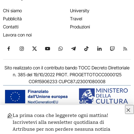
Chi siamo
University
Pubblicità
Travel
Contatti
Produzioni
Lavora con noi
Seguici su Facebook
Seguici su Instagram
Seguici su X
Seguici su YouTube
Seguici su WhatsApp
Seguici su Telegram
Seguici su TikTok
Seguici su Link
Seguici su
Segui
Sito realizzato con il contributo bando TOCC Decreto Direttoriale
n. 385 del 19/10/2022 PROT. PROGETTOTOCC0000125
COR15906233 CUPC87J23001080008
La prima cosa che leggerete ogni mattina!
© 2011-2026 ARTRIBUNE srl – Corso Vittorio Emanuele II, 287 –
Iscrivetevi alla newsletter quotidiana di
00186 Roma - P.I. 11381581005
Artribune per non perdere nessuna notizia
Privacy: Responsabile della protezione dei dati personali