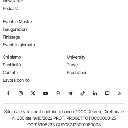
Newsletter
Podcast
Eventi e Mostre
Inaugurazioni
Finissage
Eventi in giornata
Chi siamo
University
Pubblicità
Travel
Contatti
Produzioni
Lavora con noi
Seguici su Facebook
Seguici su Instagram
Seguici su X
Seguici su YouTube
Seguici su WhatsApp
Seguici su Telegram
Seguici su TikTok
Seguici su Link
Seguici su
Segui
Sito realizzato con il contributo bando TOCC Decreto Direttoriale
n. 385 del 19/10/2022 PROT. PROGETTOTOCC0000125
COR15906233 CUPC87J23001080008