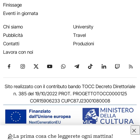
Finissage
Eventi in giornata
Chi siamo
University
Pubblicità
Travel
Contatti
Produzioni
Lavora con noi
Seguici su Facebook
Seguici su Instagram
Seguici su X
Seguici su YouTube
Seguici su WhatsApp
Seguici su Telegram
Seguici su TikTok
Seguici su Link
Seguici su
Segui
Sito realizzato con il contributo bando TOCC Decreto Direttoriale
n. 385 del 19/10/2022 PROT. PROGETTOTOCC0000125
COR15906233 CUPC87J23001080008
La prima cosa che leggerete ogni mattina!
© 2011-2026 ARTRIBUNE srl – Corso Vittorio Emanuele II, 287 –