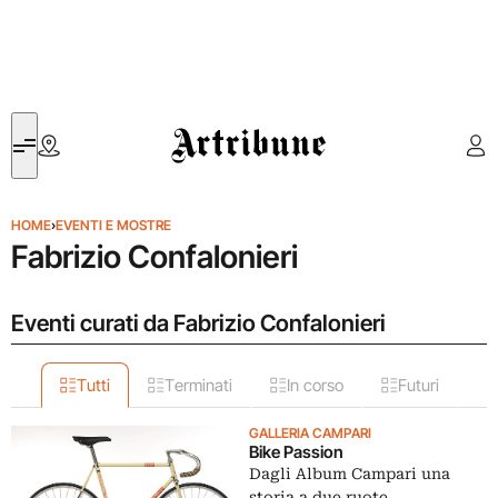
Artribune
HOME
›
EVENTI E MOSTRE
Fabrizio Confalonieri
Eventi curati da Fabrizio Confalonieri
Tutti
Terminati
In corso
Futuri
GALLERIA CAMPARI
Bike Passion
Dagli Album Campari una
storia a due ruote.