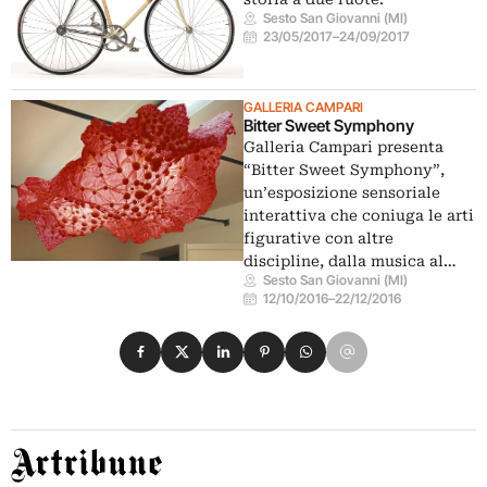
Sesto San Giovanni (MI)
23/05/2017
–
24/09/2017
GALLERIA CAMPARI
Bitter Sweet Symphony
Galleria Campari presenta
“Bitter Sweet Symphony”,
un’esposizione sensoriale
interattiva che coniuga le arti
figurative con altre
discipline, dalla musica al…
Sesto San Giovanni (MI)
12/10/2016
–
22/12/2016
Condividi su Facebook
Condividi su X
Condividi su LinkedIn
Condividi su Pinterest
Condividi su WhatsApp
Condividi su Email
Artribune